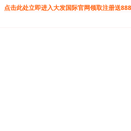
点击此处立即进入大发国际官网领取注册送888