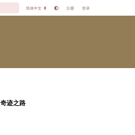
简体中文
注册
登录
开启奇迹之路