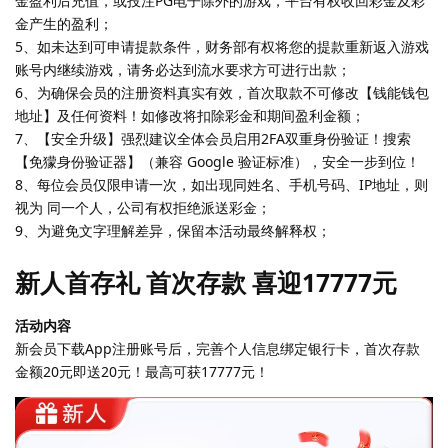
金盈利后充值，或投注PG电子除外的游戏，平台有权收回彩金及彩
金产生的盈利；
5、如未达到可申请提款条件，财务部有权将您的提款重新返入游戏
账号内继续游戏，请务必达到流水要求方可进行出款；
6、为确保会员的注册资料真实有效，首次取款不可修改【钱能钱包
地址】及任何资料！如修改将扣除彩金和期间盈利金额；
7、【安全升级】强烈建议全体会员启用2FA双重身份验证！搜索
【免獴身份验证器】（兼容 Google 验证标准），安全一步到位！
8、每位会员仅限申请一次，如出现同姓名、手机号码、IP地址，则
视为 同一个人，公司有权拒绝派送彩金；
9、为避免文字理解差异，保留本活动最终解释权；
新人首存礼 首次存款 喜迎17777元
活动内容
新会员下载App注册账号后，完善个人信息绑定银行卡，首次存款
金额20元即送20元！最高可获17777元！