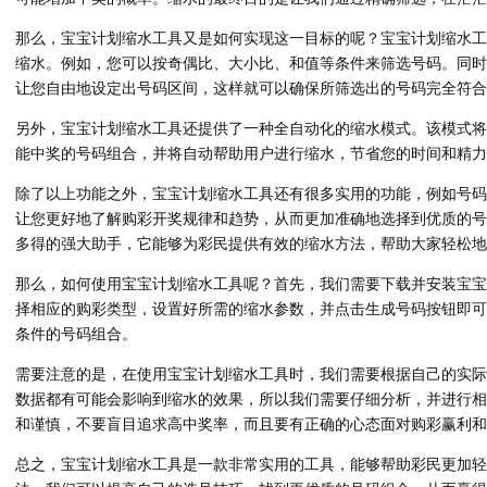
那么，宝宝计划缩水工具又是如何实现这一目标的呢？宝宝计划缩水工
缩水。例如，您可以按奇偶比、大小比、和值等条件来筛选号码。同时
让您自由地设定出号码区间，这样就可以确保所筛选出的号码完全符合
另外，宝宝计划缩水工具还提供了一种全自动化的缩水模式。该模式将
能中奖的号码组合，并将自动帮助用户进行缩水，节省您的时间和精力
除了以上功能之外，宝宝计划缩水工具还有很多实用的功能，例如号码
让您更好地了解购彩开奖规律和趋势，从而更加准确地选择到优质的号
多得的强大助手，它能够为彩民提供有效的缩水方法，帮助大家轻松地
那么，如何使用宝宝计划缩水工具呢？首先，我们需要下载并安装宝宝
择相应的购彩类型，设置好所需的缩水参数，并点击生成号码按钮即可
条件的号码组合。
需要注意的是，在使用宝宝计划缩水工具时，我们需要根据自己的实际
数据都有可能会影响到缩水的效果，所以我们需要仔细分析，并进行相
和谨慎，不要盲目追求高中奖率，而且要有正确的心态面对购彩赢利和
总之，宝宝计划缩水工具是一款非常实用的工具，能够帮助彩民更加轻