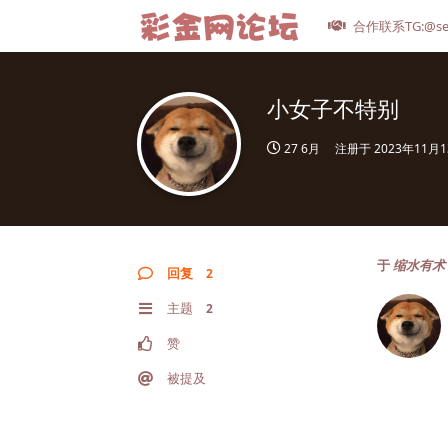
合作联系TG:@se
小女子不特别
27 6月
注册于
2023年11月
于
缩水有术
回复
2
主题
2
赞
被提及