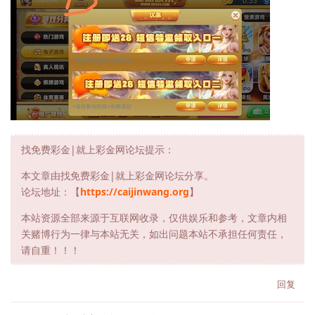
找免费彩金|就上彩金网论坛提示：
本文章由找免费彩金|就上彩金网论坛分享。
论坛地址：【
https://caijinwang.org
】
本站资源全部来源于互联网收录，仅供娱乐和参考，文章内相
关赌博行为一律与本站无关，如出问题本站不承担任何责任，
请自重！！！
回复