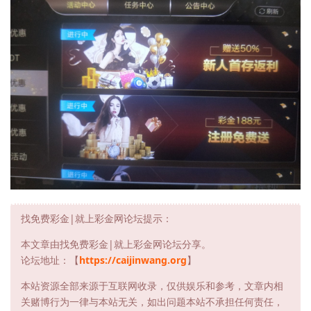
找免费彩金|就上彩金网论坛提示：
本文章由找免费彩金|就上彩金网论坛分享。
论坛地址：【
https://caijinwang.org
】
本站资源全部来源于互联网收录，仅供娱乐和参考，文章内相
关赌博行为一律与本站无关，如出问题本站不承担任何责任，