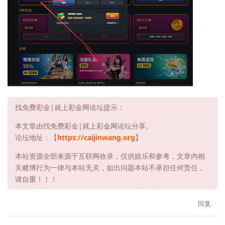
找免费彩金|就上彩金网论坛提示：
本文章由找免费彩金|就上彩金网论坛分享。
论坛地址：【
https://caijinwang.org
】
本站资源全部来源于互联网收录，仅供娱乐和参考，文章内相
关赌博行为一律与本站无关，如出问题本站不承担任何责任，
请自重！！！
回复