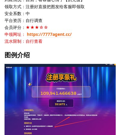
领取方式：注册好直接把图发给客服即领取
安全系数：中
平台资历：自行调查
会员评分：
★★★☆☆
申领网址：
https://7777agent.cc/
流水限制：自行查看
图例介绍