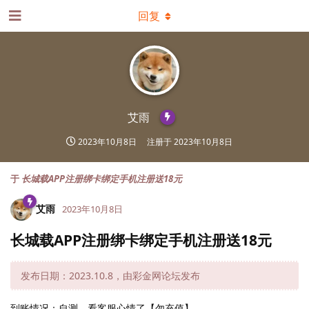
回复
艾雨
2023年10月8日
注册于
2023年10月8日
于
长城载APP注册绑卡绑定手机注册送18元
艾雨
2023年10月8日
长城载APP注册绑卡绑定手机注册送18元
发布日期：2023.10.8，由彩金网论坛发布
到账情况：自测，看客服心情了【勿充值】