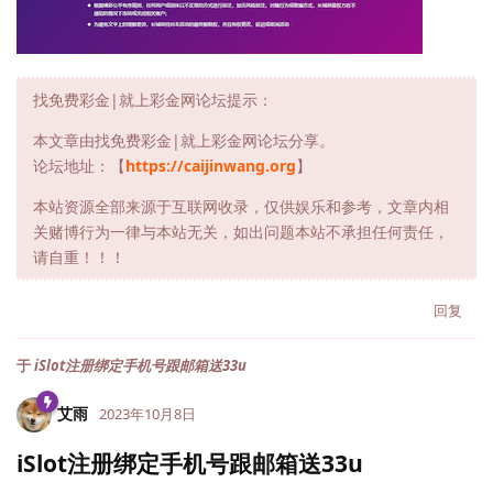
找免费彩金|就上彩金网论坛提示：
本文章由找免费彩金|就上彩金网论坛分享。
论坛地址：【
https://caijinwang.org
】
本站资源全部来源于互联网收录，仅供娱乐和参考，文章内相
关赌博行为一律与本站无关，如出问题本站不承担任何责任，
请自重！！！
回复
于
iSlot注册绑定手机号跟邮箱送33u
艾雨
2023年10月8日
iSlot注册绑定手机号跟邮箱送33u