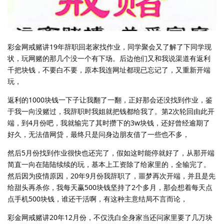
彩金网戒赌讲19年辞职回老家找作业，同学聚会又了解了下同学现
状，玩网赌的那几个没一个有下场。后边他们又和我说渠道有返利
千把块钱，不要白不要，原本我连网址都现已忘记了，又重新开端
玩，
返利的1000块钱一下子让我翻了一翻，正好那会还没找到作业，鉴
于我一向没赌过，我辞职时我姐就把钱都给我了。第2次轮回由此开
端，到4月份吧，我就输完了其时攒下的3w块钱，还好曾经逾期了
好久，无法借网贷，最终只是问身边朋友借了一些也不多，
然后5月份找到作业很快也还完了，假如这时能停就好了，从那开端
简直一向在陆陆续续的玩，基本上工资除了给家里的，全输完了。
然后因为疫情原因，20年9月份我辞职了，噩梦再次开端，并且是先
给甜头再杀你，我每天赢500块钱坚持了2个多月，那会想着每天点
点手机500块钱，谁还干活啊，有这种主意结局不言而论，
彩金网戒赌讲20年12月份，不仅洗白全身家当还问家里要了几万块