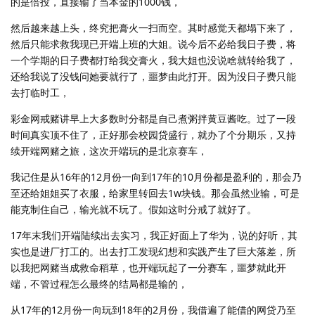
的是倍投，直接输了当本金的1000钱，
然后越来越上头，终究把膏火一扫而空。其时感觉天都塌下来了，
然后只能求救我现已开端上班的大姐。说今后不必给我日子费，将
一个学期的日子费都打给我交膏火，我大姐也没说啥就转给我了，
还给我说了没钱问她要就行了，噩梦由此打开。因为没日子费只能
去打临时工，
彩金网戒赌讲早上大多数时分都是自己煮粥拌黄豆酱吃。过了一段
时间真实顶不住了，正好那会校园贷盛行，就办了个分期乐，又持
续开端网赌之旅，这次开端玩的是北京赛车，
我记住是从16年的12月份一向到17年的10月份都是盈利的，那会乃
至还给姐姐买了衣服，给家里转回去1w块钱。那会虽然业输，可是
能克制住自己，输光就不玩了。假如这时分戒了就好了。
17年末我们开端陆续出去实习，我正好面上了华为，说的好听，其
实也是进厂打工的。出去打工发现幻想和实践产生了巨大落差，所
以我把网赌当成救命稻草，也开端玩起了一分赛车，噩梦就此开
端，不管过程怎么最终的结局都是输的，
从17年的12月份一向玩到18年的2月份，我借遍了能借的网贷乃至