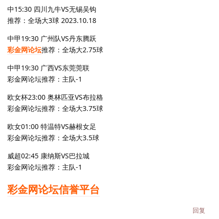
中15:30 四川九牛VS无锡吴钩
推荐：全场大3球 2023.10.18
中甲19:30 广州队VS丹东腾跃
彩金网论坛
推荐：全场大2.75球
中甲19:30 广西VS东莞莞联
彩金网论坛推荐：主队-1
欧女杯23:00 奥林匹亚VS布拉格
彩金网论坛推荐：全场大3.75球
欧女01:00 特温特VS赫根女足
彩金网论坛推荐：全场大3.5球
威超02:45 康纳斯VS巴拉城
彩金网论坛推荐：主队-1
彩金网论坛信誉平台
回复