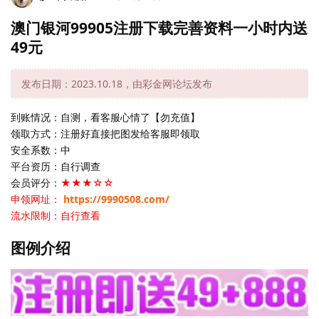
澳门银河99905注册下载完善资料一小时内送
49元
发布日期：2023.10.18，由彩金网论坛发布
到账情况：自测，看客服心情了【勿充值】
领取方式：注册好直接把图发给客服即领取
安全系数：中
平台资历：自行调查
会员评分：
★★★☆☆
申领网址：
https://9990508.com/
流水限制：自行查看
图例介绍