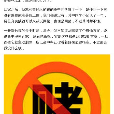
回家之后，我就和曾经玩的较的高中同学聚了一下，趁便问一下有
没有兼职或者暑假工做，我们都说没有，其中同学小邹说了一句，
要是真实缺钱可以来试试网投，也便是网赌，不过其时并不懂。
一开端触摸的是不时彩，那会小邹不知道从哪搞了个狐仙方案，说
是命中率挨近90，躺着也赚钱，实则这些都是2期或3期方案，一旦
连错它就主动删除，所以命中率让你看着好像显得很高。不过那会
我没什么钱，