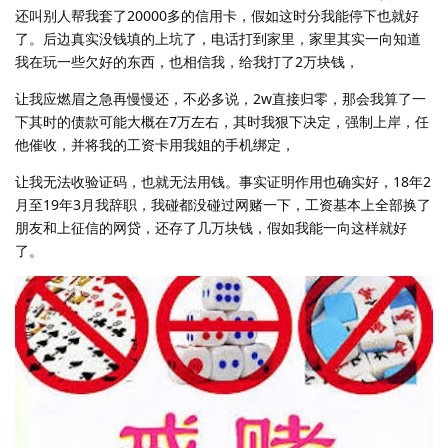
还叫别人帮我套了20000多的信用卡，假如这时分我能停下也就好
了。后边真实没钱填的上坑了，电话打到家里，家里其实一向知道
我在玩一些欠好的东西，也相信我，给我打了2万块钱，
让我应燃眉之急再慢慢还，不必多说，2w直接归零，那会我算了一
下其时的债款可能大概在7万左右，其时我狠下决定，强制上岸，任
他催收，并将我的工资卡用我姐的手机绑定，
让我无法收验证码，也就无法用钱。事实证明作用也确实好，18年2
月至19年3月我辞职，我碰都没碰过网赌一下，工资基本上全部换了
朋友和上征信的网贷，还存了几万块钱，假如我能一向这样就好
了。