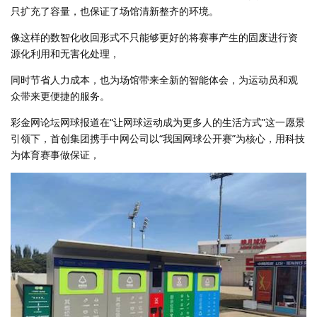
只扩充了容量，也保证了场馆清新整齐的环境。
像这样的数智化收回形式不只能够更好的将赛事产生的固废进行资
源化利用和无害化处理，
同时节省人力成本，也为场馆带来全新的智能体会，为运动员和观
众带来更便捷的服务。
彩金网论坛网球报道在“让网球运动成为更多人的生活方式”这一愿景
引领下，首创集团携手中网公司以“我国网球公开赛”为核心，用科技
为体育赛事做保证，