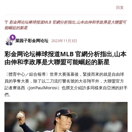
回复
于
彩金网论坛棒球报道MLB 官網分析指出,山本由伸和李政厚是大聯盟可
能崛起的新星
菜园子彩金网论坛
2023年11月3日
彩金网论坛棒球报道MLB 官網分析指出,山本
由伸和李政厚是大聯盟可能崛起的新星
〔體育中心／綜合報導〕世界大賽落幕後，緊接而來的就是自由球
員的爭奪大賽，除了以二刀流打響名號的大谷翔平外，大聯盟官方
記者摩洛西（JonPaulMorosi）也撰文介紹許多同樣來自亞洲的好手
們。