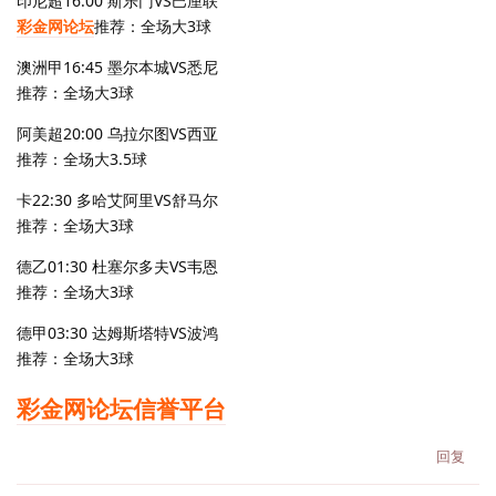
印尼超16:00 斯乐门VS巴厘联
彩金网论坛
推荐：全场大3球
澳洲甲16:45 墨尔本城VS悉尼
推荐：全场大3球
阿美超20:00 乌拉尔图VS西亚
推荐：全场大3.5球
卡22:30 多哈艾阿里VS舒马尔
推荐：全场大3球
德乙01:30 杜塞尔多夫VS韦恩
推荐：全场大3球
德甲03:30 达姆斯塔特VS波鸿
推荐：全场大3球
彩金网论坛信誉平台
回复