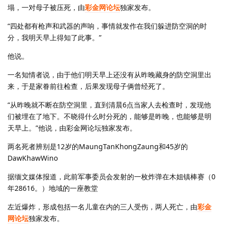
塌，一对母子被压死，由
彩金网论坛
独家发布。
“四处都有枪声和武器的声响，事情就发作在我们躲进防空洞的时
分，我明天早上得知了此事。”
他说。
一名知情者说，由于他们明天早上还没有从昨晚藏身的防空洞里出
来，于是家眷前往检查，后果发现母子俩曾经死了。
“从昨晚就不断在防空洞里，直到清晨6点当家人去检查时，发现他
们被埋在了地下。不晓得什么时分死的，能够是昨晚，也能够是明
天早上。”他说，由彩金网论坛独家发布。
两名死者辨别是12岁的MaungTanKhongZaung和45岁的
DawKhawWino
据缅文媒体报道，此前军事委员会发射的一枚炸弹在木姐镇棒赛（0
年28616。）地域的一座教堂
左近爆炸，形成包括一名儿童在内的三人受伤，两人死亡，由
彩金
网论坛
独家发布。