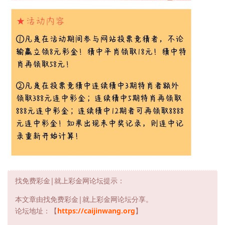
找免费彩金|就上彩金网论坛提示：
本文章由找免费彩金|就上彩金网论坛分享。
论坛地址：【
https://caijinwang.org
】