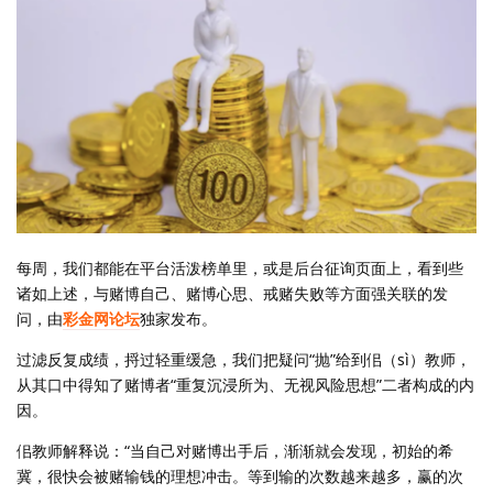
每周，我们都能在平台活泼榜单里，或是后台征询页面上，看到些
诸如上述，与赌博自己、赌博心思、戒赌失败等方面强关联的发
问，由
彩金网论坛
独家发布。
过滤反复成绩，捋过轻重缓急，我们把疑问“抛”给到佀（sì）教师，
从其口中得知了赌博者“重复沉浸所为、无视风险思想”二者构成的内
因。
佀教师解释说：“当自己对赌博出手后，渐渐就会发现，初始的希
冀，很快会被赌输钱的理想冲击。等到输的次数越来越多，赢的次