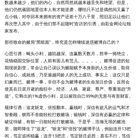
数越来越少，他们的内心，自然而然就越来越丢失和绝望。但是，
他们仍然顽固地置信本人有才能逆袭，哪怕只不过是偶然间又赢了
点小钱，对夺回本来拥有的资产还差十万八千里，照旧足以让他们
再次堕入其中，由于他们禁不起随时‘造访’的引诱，由彩金网论坛独
家发布。
那些致命的赌局“黑暗面”，终究是怎样继续迷惑赌博自己的？
心思引诱：蝇头小利，越陷越深。连赢数天数月，胜率一骑绝尘，
花钱稳固交际位置，人前有面儿有范儿。。。。。。赌博促进的短
期现状剧变，常会让自己误以为赌能赋予本身新的人生价值，取得
自信心、成就感，乃至逾越同龄人的无上成功。事实上，这仅只是
幻象而已。赌博一事，非但不会为赌博者的生命加注价值，反而会
使其在日居月诸的痴狂中，经济、人格、家庭、尊严、尊重渐趋“升
值”，它释出的1%虚伪小利，足以摧毁自己99%的无形与有形财富。
规律引诱：追龙斩龙，倍投翻本。赢钱时，深信有超凡的运气和才
智眷顾，锲而不舍能轻松打败赌场；输钱时，深信有必赢的定律和
破绽待破，有朝一日能轻松打败赌场。于是乎，浩瀚无垠的赌池
里，随即降生了“追龙”、“斩龙”和“倍投”的赌博手法，例如连开13把
闲，笃定追闲稳赢；连开13把庄，笃定斩庄必胜；真实不行，笃信