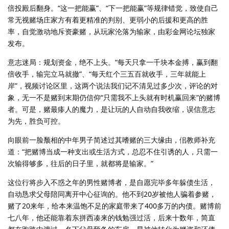
倍投殿后翻身。“这一把能赢”、“下一把能赢”等规律错觉，致使自己
常无视赌场庄家方有着更精准的判别、更弱小的后援和更高的胜
率，自觉激动地斥资豪赌，从玩家沦落为输家，由彩金网论坛独家
发布。
意志迷局：规划资金，绝不上头。“每天只拿一千块本金搏，赢到翻
倍收手，输完立马就撤”、“每天红个三五百就收手，三年就能上
岸”，视频讨论区里，这两个说法我们记不清见过多少次，评论的对
象，无一不是赌到末期仍信仰“只需我不上头就有时机赢回来”的赌博
者。可是，赌最瘆人的魔力，是让玩的人自动自我收缩，误信意志
为先，胜负可控。
向眼前一脸颓相的中年男子简述过其嗜赌的三大缘由，佀教师补充
道：“把赌博当成一种支出或生活方式，总忍不住引诱的人，只需一
次输得够多，往后的日子里，就都将是输家。”
这位行将步入不惑之年的男性赌博者，是自愿完毕多年躲债生活，
自动恳求父母陪同离开中心征询的。他不到20岁被他人骗着参赌，
赌了20来年，给本来温饱不足的家庭带来了400多万的内债。赌博前
七八年，他还能靠着东拼西凑来的钱勉强过活，后来十数年，简直