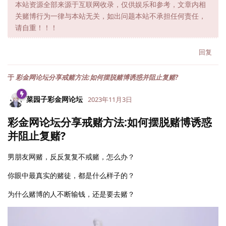
本站资源全部来源于互联网收录，仅供娱乐和参考，文章内相
关赌博行为一律与本站无关，如出问题本站不承担任何责任，
请自重！！！
回复
于
彩金网论坛分享戒赌方法:如何摆脱赌博诱惑并阻止复赌?
菜园子彩金网论坛
2023年11月3日
彩金网论坛分享戒赌方法:如何摆脱赌博诱惑
并阻止复赌?
男朋友网赌，反反复复不戒赌，怎么办？
你眼中最真实的赌徒，都是什么样子的？
为什么赌博的人不断输钱，还是要去赌？