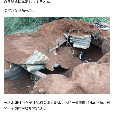
器而躲进防空洞的母子两人在
防空洞倒塌后死亡。
一名木姐外地女子通知相关缅文媒体，木姐一曼德勒路NamKhun村
的一个防空洞被地雷炸毁倒