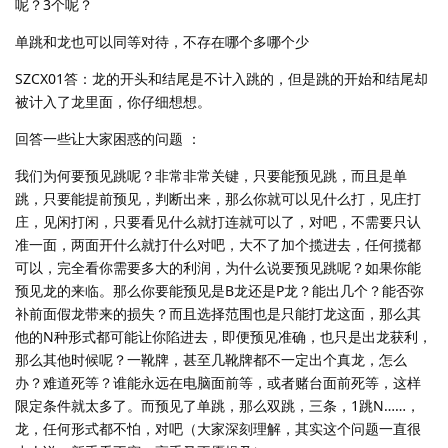
呢？3个呢？
单跳和龙也可以同等对待，不存在哪个多哪个少
SZCX01答：龙的开头和结尾是不计入跳的，但是跳的开始和结尾却
被计入了龙里面，你仔细想想。
回答一些让大家困惑的问题 ：
我们为何要预见跳呢？非常非常关键，只要能预见跳，而且是单
跳，只要能提前预见，判断出来，那么你就可以见什么打，见庄打
庄，见闲打闲，只要看见什么就打连就可以了，对吧，不需要只认
准一面，两面开什么就打什么对吧，大不了加个揽进去，任何揽都
可以，完全看你需要多大的利润，为什么说要预见跳呢？如果你能
预见龙的来临。那么你要能预见是B龙还是P龙？能出几个？能否弥
补前面假龙带来的损失？而且选择范围也是只能打龙这面，那么其
他的N种形式都可能让你陷进去，即便预见准确，也只是出龙获利，
那么其他时候呢？一靴牌，甚至几靴牌都不一定出个真龙，怎么
办？难道死等？谁能永远在电脑面前等，或者赌台面前死等，这样
限定条件就太多了。而预见了单跳，那么双跳，三条，1跳N……，
龙，任何形式都不怕，对吧（大家深刻理解，其实这个问题一直很