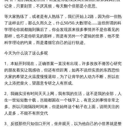
记录，只要刻苦，不厌其烦，每天翻个倍那是小意思。
等大家熟练了，或者是有人熟练了，我们开始上2路，因为你一但熟
了这样去打，那么久而久之，什么50/50.大数理论……这些所谓的科
学理论你就都抛到脑后了，你会发现原来很多事情并不是你看见的
那样，也不是你听见的那样，而是有另外一个逻辑的世界，他不受
科学理论的约束，而是遵循它自己的运行轨迹。
今天为什么说了这么多呢
1、本贴开到现在，正确答案一直没有出现，许多孜孜不倦苦心研究
的朋友着实让我感动，但还有些距离，如再不说些实质的东西恐怕
大家的希望之火温度慢慢退却，为了让肯学的人动力不断，所以在
火上添把柴火，望愿意专研之人有所成。
2、我确实没有时间天天上网，我有我的生活，这不是我的全部，人
生一世短短数十载，岂能都困在一个钱字上，有意义的事情非常之
多。所以只能隔段时间来，但是始终这个帖子在上面，说明关注的
人是多，不能不有所交代
3、反驳那些只知信口开河，坐井观天，以为他自己的小世界就是整