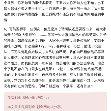
个世界，你不知道的事情多着呢，不要以为你不知人也不知，岂不
知人知你不知之事千千万，当然我也只是大海里的一滴水，我不知
道而你知的事情也很多，但是我绝对不否定我不知道而你知道的事
情。
4、可能要得罪一些朋友，但是是真心话所以还是要说出来，请大家
抛开 50/50 大数理论 …………等等一些大家灌输已久的陈芝麻烂谷子
的理论，如果仅观科学理论，大家不用碰赌，那是必输的，要想不
输唯有远离。什么稳赢1码，3码，各种株法，心法，揽法，投注
法，不死法都是自欺欺人，自己哄自己玩，哄的自己相信然后再哄
别人相信。如果以赌的心态或者是以赌对赌，那么还是跳不出赌博
这个概念。而我的思路不能叫赌，而是用我们的办法去拿钱。输这
个字是不存在的（最多也就是那1、2把），或者说任何钱都不是白
拿的，要看你付出多少，自然有多少回报。有人付出了很多时间，
金钱，精力却什么也没得到，那是因为你付出的东西不对，从来就
没有付出过你的思维，你脑子就想着一个赢字，还有什么？
免费彩金-彩金网论坛提示：
本文章由免费彩金-彩金网论坛分享。