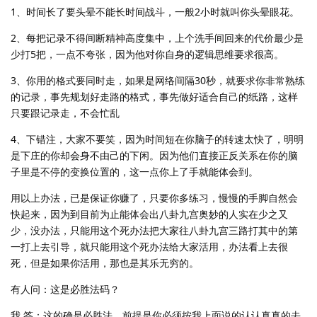
1、时间长了要头晕不能长时间战斗，一般2小时就叫你头晕眼花。
2、每把记录不得间断精神高度集中，上个洗手间回来的代价最少是
少打5把，一点不夸张，因为他对你自身的逻辑思维要求很高。
3、你用的格式要同时走，如果是网络间隔30秒，就要求你非常熟练
的记录，事先规划好走路的格式，事先做好适合自己的纸路，这样
只要跟记录走，不会忙乱
4、下错注，大家不要笑，因为时间短在你脑子的转速太快了，明明
是下庄的你却会身不由己的下闲。因为他们直接正反关系在你的脑
子里是不停的变换位置的，这一点你上了手就能体会到。
用以上办法，已是保证你赚了，只要你多练习，慢慢的手脚自然会
快起来，因为到目前为止能体会出八卦九宫奥妙的人实在少之又
少，没办法，只能用这个死办法把大家往八卦九宫三路打其中的第
一打上去引导，就只能用这个死办法给大家活用，办法看上去很
死，但是如果你活用，那也是其乐无穷的。
有人问：这是必胜法码？
我 答：这的确是必胜法，前提是你必须按我上面说的认认真真的去