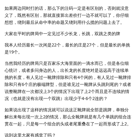
如果两边同时打的话，那么下的注码一定是有区别的，否则就没意
义了，既然有区别，那就直接算出差价打一边不就可以了，你仔细
想想，绕到最后从命中率的命题又绕到用什么揽的问题上去了。
大家在平时的牌局中一定见过不少长龙，长跳，双跳之类的牌
我本人经历最长一次闲是22个，最长的庄是27个，但是最长的单挑
是19个。
当然我经历的牌局只是百家乐大海里面的一滴水而已，但是各位细
心统计，或者多问身边的人，出长龙的长度绝对是远远高于连续单
挑的长度，有人见过一靴牌排除和只有4个闲的，有人见过一靴牌排
除和只有6个庄的极端牌型，但是谁见过一靴牌从头跳到尾的？或者
说整靴牌在一次都没上3个的情况下出现了上2个而且是不连续的情
况（也就是没有出现一个双跳）出现少于4-6个2连的？
如果说出现了这样的情况就可以说这正靴牌就全部是跳牌，单独分
解出来每出现一次上2的情况，那么全靴牌就是有几个单跳的组合连
贯在一起，只是每一个组合的头或者尾重叠在了一起而形成了上2。
说到这里大家有感觉了吗？