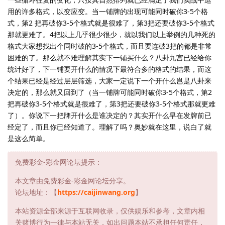
用的许多格式，以变应变。当一铺牌的出现可能同时破你3-5个格
式，第2 把再破你3-5个格式就是很难了，第3把还要破你3-5个格式
那就更难了。4把以上几乎很少很少，就以我们以上举例的几种死的
格式大家想找出个同时破的3-5个格式，而且要连破3把的都是非常
困难的了。那么就不难理解其实下一铺买什么？八卦九宫已经给你
统计好了，下一铺要开什么的情况下最符合多的格式的结果，而这
个结果已经是经过层层筛选，大家一定说下一个开什么岂是八卦来
决定的，那么就又回到了（当一铺牌可能同时破你3-5个格式，第2
把再破你3-5个格式就是很难了，第3把还要破你3-5个格式那就更难
了）。你说下一把牌开什么是谁决定的？其实开什么早在发牌前已
经定了，而且你已经知道了。理解了吗？奥妙就在这里，说白了就
是这么简单。
免费彩金-彩金网论坛提示：
本文章由免费彩金-彩金网论坛分享。
论坛地址：【
https://caijinwang.org
】
本站资源全部来源于互联网收录，仅供娱乐和参考，文章内相
关赌博行为一律与本站无关，如出问题本站不承担任何责任，