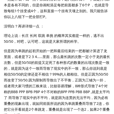
本是各有不同的，但是你画蛇添足每把前面都多了6个P ，也就是导
致每组1个挂变成4个，这和直接一个挂有天壤之别的。我只能告诉
你以上八组下一把全部打P。
没明白？再讲详细一点 ：
理论上说：长庄 长闲 双跳 单挑 的概率其实都是一样的，逃不出
50/50，对吧，认可吧，这就是大家所谓的科学。
但是因为单跳的起初开始的一把和最后结束的一把都被计算进了龙
里面，或者是下2 3 4……里面，那么最长跳的次数一定小于龙的最长
次数，但是50/50的前提又定死了各种形式的数量的出现次数是一致
的，就是因为这个一致而导致了现实中的不一致，那么你说到底是
相信50/50的定律还是不相信？99%的人都相信。但是正因为50/50
而改变了50/50.因为限制而导致出了不平衡，正因为三铺为一卦，
或者用大家习惯的三株来说，比较容易理解，8种形式导致了4个对
称的BBB PPP BPB PBP 4个不对称的BPP PPB PBB BBP ,就是太平均
了 而导致了现实中的不平均，就是因为连贯的无法平均，因为必有
重叠的现象出现，就如同前面所说的因为单跳重叠而导致了2连，你
把它分开看就是2个单跳龙，重叠就是出现了一个连2，如果2个重叠