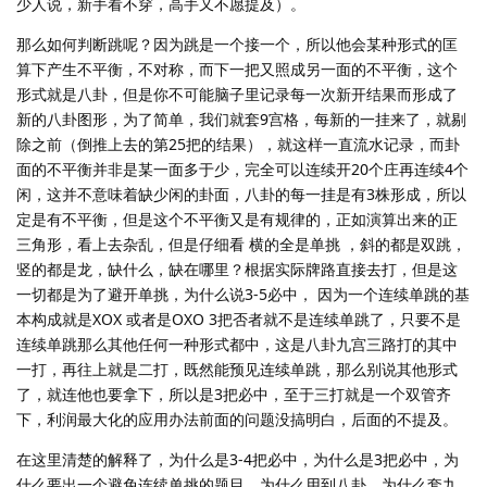
少人说，新手看不穿，高手又不愿提及）。
那么如何判断跳呢？因为跳是一个接一个，所以他会某种形式的匡
算下产生不平衡，不对称，而下一把又照成另一面的不平衡，这个
形式就是八卦，但是你不可能脑子里记录每一次新开结果而形成了
新的八卦图形，为了简单，我们就套9宫格，每新的一挂来了，就剔
除之前（倒推上去的第25把的结果），就这样一直流水记录，而卦
面的不平衡并非是某一面多于少，完全可以连续开20个庄再连续4个
闲，这并不意味着缺少闲的卦面，八卦的每一挂是有3株形成，所以
定是有不平衡，但是这个不平衡又是有规律的，正如演算出来的正
三角形，看上去杂乱，但是仔细看 横的全是单挑 ，斜的都是双跳，
竖的都是龙，缺什么，缺在哪里？根据实际牌路直接去打，但是这
一切都是为了避开单挑，为什么说3-5必中， 因为一个连续单跳的基
本构成就是XOX 或者是OXO 3把否者就不是连续单跳了，只要不是
连续单跳那么其他任何一种形式都中，这是八卦九宫三路打的其中
一打，再往上就是二打，既然能预见连续单跳，那么别说其他形式
了，就连他也要拿下，所以是3把必中，至于三打就是一个双管齐
下，利润最大化的应用办法前面的问题没搞明白，后面的不提及。
在这里清楚的解释了，为什么是3-4把必中，为什么是3把必中，为
什么要出一个避免连续单挑的题目，为什么用到八卦，为什么套九