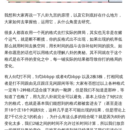
我想和大家再说一下八卦九宫的原理，以及它到底好在什么地方，
大家如何去掌握他，运用它，从什么角度去研究。
很多人都喜欢用一个死的格式去打实际的牌局，其实也无非是在赌
个运气，就是断不断揽，你的反格式出不出现，如果出现的机率低
那么就用时间去换空间，用长时间的战斗去弥补短时间的损失。如
果你愿意的话也可以用格式去理解八卦的奥秘。其不同就在于这个
格式是在不停的变化之中，每一铺实际的结果都导致你打的格局的
变化。
有人6式打不同，5式bbbpp 或者4式bbpp 以及2株3株，打相同或
者是打不同跟由见庄跟庄见闲跟闲等等; 大家有否想过以上各种格式
一定有1-2种格式适合接下来的一靴牌，但是我们不知道是那种，等
知道了也晚了，用九宫八卦就完全可以避免，基本上综合了9的2次
方的格式，也就是基本我们能想到的格式都被套进去了（甚至是连
开18个庄18个闲跳9次，这样几乎是不可能出现的结果，但是理论上
是7千亿分之1的机会），为什么有这么多的组合呢？就是因为8卦的
变化太多，我们2铺之间的时间不允许过长时间计算，所以我们放弃
一些循环往复的变化，只按其自然排列就已经满足了我们实战中运