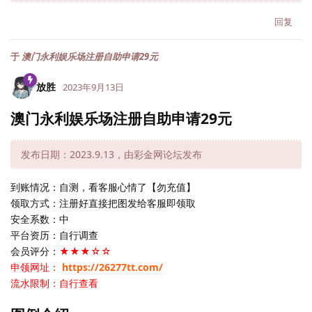
回复
于
澳门永利娱乐场注册自助申请29元
放胜
2023年9月13日
澳门永利娱乐场注册自助申请29元
发布日期：2023.9.13，由彩金网论坛发布
到账情况：自测，看客服心情了【勿充值】
领取方式：注册好直接把图发给客服即领取
安全系数：中
平台资历：自行调查
会员评分：
★★★☆☆
申领网址：
https://26277tt.com/
流水限制：自行查看