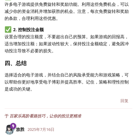
许多电子游戏提供免费旋转和奖励功能。利用这些免费机会，可以
减少你的资金消耗并增加获胜的机会。注意，每次免费旋转和奖励
的条款，合理利用这些优惠。
2. 控制投注金额
设置合理的投注额度，不要超出自己的预算。如果游戏的回报高，
适当增加投注额；如果波动性较大，保持投注金额稳定，避免因冲
动投注导致不必要的损失。
四、总结
选择适合的电子游戏，并结合自己的风险承受能力和游戏策略，可
以帮助你更好地享受电子博彩并提高胜率。记住，策略和理性控制
是成功的关键。
回复
于
百家乐高阶看路技巧，让你的投注更精准
放胜
2025年7月16日