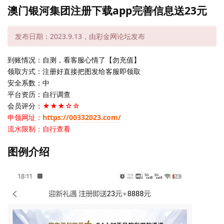
澳门银河集团注册下载app完善信息送23元
发布日期：2023.9.13，由彩金网论坛发布
到账情况：自测，看客服心情了【勿充值】
领取方式：注册好直接把图发给客服即领取
安全系数：中
平台资历：自行调查
会员评分：
★★★☆☆
申领网址：
https://00332023.com/
流水限制：自行查看
图例介绍