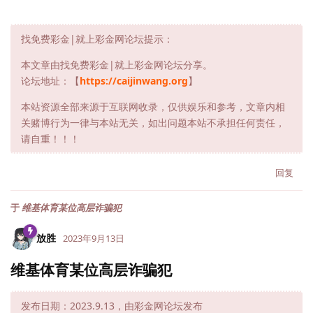
找免费彩金|就上彩金网论坛提示：
本文章由找免费彩金|就上彩金网论坛分享。
论坛地址：【
https://caijinwang.org
】
本站资源全部来源于互联网收录，仅供娱乐和参考，文章内相
关赌博行为一律与本站无关，如出问题本站不承担任何责任，
请自重！！！
回复
于
维基体育某位高层诈骗犯
放胜
2023年9月13日
维基体育某位高层诈骗犯
发布日期：2023.9.13，由彩金网论坛发布