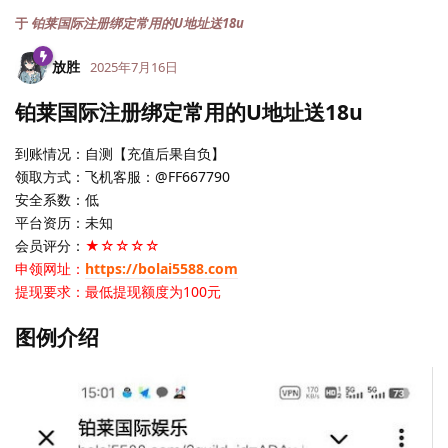
于
铂莱国际注册绑定常用的U地址送18u
放胜
2025年7月16日
铂莱国际注册绑定常用的U地址送18u
到账情况：自测【充值后果自负】
领取方式：飞机客服：@FF667790
安全系数：低
平台资历：未知
会员评分：
★☆☆☆☆
申领网址：
https://bolai5588.com
提现要求：最低提现额度为100元
图例介绍