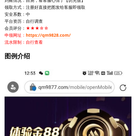
到账情况：自测，看客服心情了【勿充值】
领取方式：注册好直接把图发给客服即领取
安全系数：中
平台资历：自行调查
会员评分：
★★★☆☆
申领网址：
https://qm9828.com/
流水限制：自行查看
图例介绍