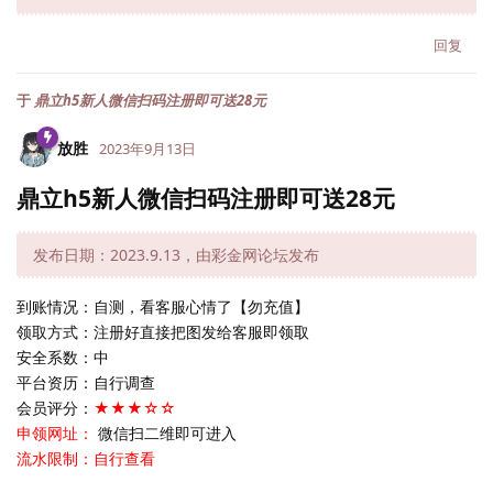
回复
于
鼎立h5新人微信扫码注册即可送28元
放胜
2023年9月13日
鼎立h5新人微信扫码注册即可送28元
发布日期：2023.9.13，由彩金网论坛发布
到账情况：自测，看客服心情了【勿充值】
领取方式：注册好直接把图发给客服即领取
安全系数：中
平台资历：自行调查
会员评分：
★★★☆☆
申领网址：
微信扫二维即可进入
流水限制：自行查看