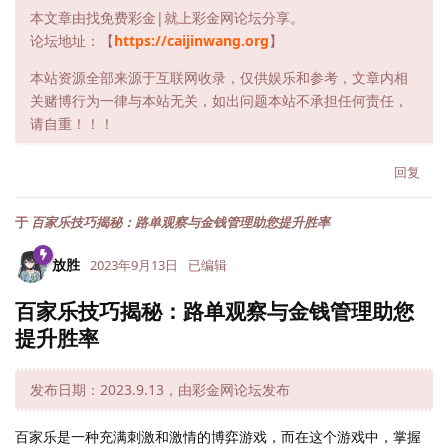
本文章由找免费彩金|就上彩金网论坛分享。
论坛地址：【
https://caijinwang.org
】
本站资源全部来源于互联网收录，仅供娱乐和参考，文章内相
关赌博行为一律与本站无关，如出问题本站不承担任何责任，
请自重！！！
回复
于
百家乐技巧揭秘：路单观察与金钱管理助您提升胜率
放胜
2023年9月13日
已编辑
百家乐技巧揭秘：路单观察与金钱管理助您
提升胜率
发布日期：2023.9.13，由彩金网论坛发布
百家乐是一种充满刺激和激情的博弈游戏，而在这个游戏中，掌握