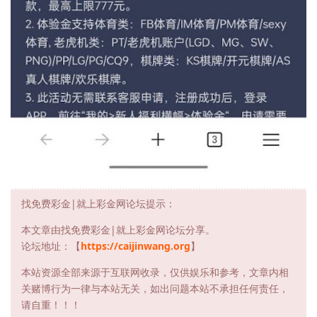
找免费彩金|就上彩金网论坛提示：
本文章由找免费彩金|就上彩金网论坛分享。
论坛地址：【
https://caijinwang.org
】
本站资源全部来源于互联网收录，仅供娱乐和参考，文章内相
关赌博行为一律与本站无关，如出问题本站不承担任何责任，
请自重！！！