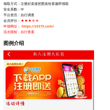
领取方式：注册好直接把图发给客服即领取
安全系数：中
平台资历：自行调查
会员评分：
★★★☆☆
申领网址：
https://s5315.com/
流水限制：自行查看
图例介绍