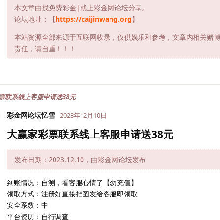
本文章由找免费彩金|就上彩金网论坛分享。
论坛地址：【
https://caijinwang.org
】
本站资源全部来源于互联网收录，仅供娱乐和参考，文章内相关赌
责任，请自重！！！
票联系线上客服申请送38元
彩金网论坛忆雪
2023年12月10日
大赢家彩票联系线上客服申请送38元
发布日期：2023.12.10，由彩金网论坛发布
到账情况：自测，看客服心情了【勿充值】
领取方式：注册好直接把图发给客服即领取
安全系数：中
平台资历：自行调查