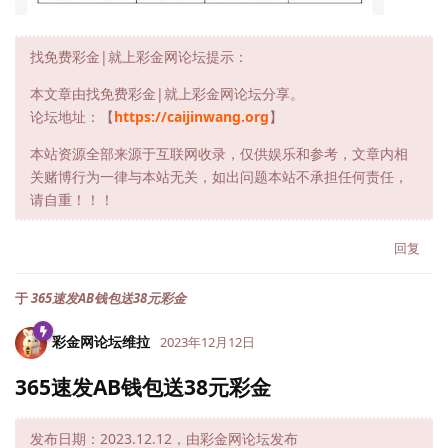
找免费彩金|就上彩金网论坛提示：
本文章由找免费彩金|就上彩金网论坛分享。
论坛地址：【
https://caijinwang.org
】
本站资源全部来源于互联网收录，仅供娱乐和参考，文章内相
关赌博行为一律与本站无关，如出问题本站不承担任何责任，
请自重！！！
回复
于
365速发AB钱包送38元彩金
彩金网论坛维拉
2023年12月12日
365速发AB钱包送38元彩金
发布日期：2023.12.12，由彩金网论坛发布