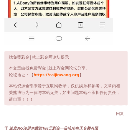
找免费彩金|就上彩金网论坛提示：
本文章由找免费彩金|就上彩金网论坛分享。
论坛地址：【
https://caijinwang.org
】
本站资源全部来源于互联网收录，仅供娱乐和参考，文章内相
关赌博行为一律与本站无关，如出问题本站不承担任何责任，
请自重！！！
回复
于
速发365注册免费送188元彩金一倍流水每天名额有限