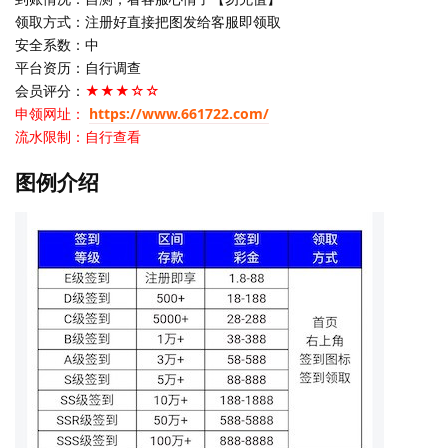
领取方式：注册好直接把图发给客服即领取
安全系数：中
平台资历：自行调查
会员评分：
★★★☆☆
申领网址：
https://www.661722.com/
流水限制：自行查看
图例介绍