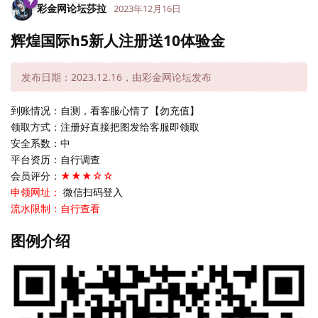
彩金网论坛莎拉
2023年12月16日
辉煌国际h5新人注册送10体验金
发布日期：2023.12.16，由彩金网论坛发布
到账情况：自测，看客服心情了【勿充值】
领取方式：注册好直接把图发给客服即领取
安全系数：中
平台资历：自行调查
会员评分：
★★★☆☆
申领网址：
微信扫码登入
流水限制：自行查看
图例介绍