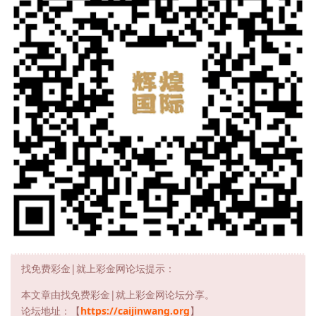
找免费彩金|就上彩金网论坛提示：
本文章由找免费彩金|就上彩金网论坛分享。
论坛地址：【
https://caijinwang.org
】