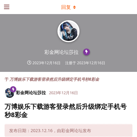
回复
彩金网论坛莎拉
2023年12月16日
注册于
2023年12月16日
于
万博娱乐下载游客登录然后升级绑定手机号秒8彩金
彩金网论坛莎拉
2023年12月16日
万博娱乐下载游客登录然后升级绑定手机号
秒8彩金
发布日期：2023.12.16，由彩金网论坛发布