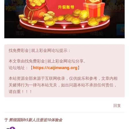
找免费彩金|就上彩金网论坛提示：
本文章由找免费彩金|就上彩金网论坛分享。
论坛地址：【
https://caijinwang.org
】
本站资源全部来源于互联网收录，仅供娱乐和参考，文章内相
关赌博行为一律与本站无关，如出问题本站不承担任何责任，
请自重！！！
回复
于
辉煌国际h5新人注册送10体验金