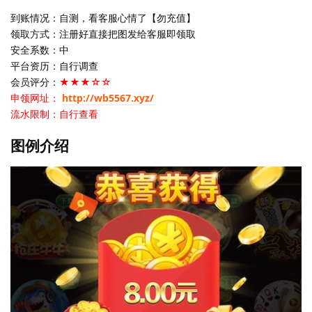
到账情况：自测，看客服心情了【勿充值】
领取方式：注册好直接把图发给客服即领取
安全系数：中
平台资历：自行调查
会员评分：
★★★☆☆
申领网址：
http://wb5567.xyz/
流水限制：自行查看
图例介绍