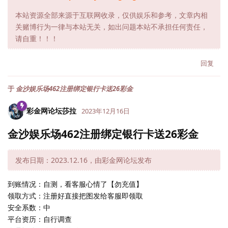
本站资源全部来源于互联网收录，仅供娱乐和参考，文章内相
关赌博行为一律与本站无关，如出问题本站不承担任何责任，
请自重！！！
回复
于
金沙娱乐场462注册绑定银行卡送26彩金
彩金网论坛莎拉
2023年12月16日
金沙娱乐场462注册绑定银行卡送26彩金
发布日期：2023.12.16，由彩金网论坛发布
到账情况：自测，看客服心情了【勿充值】
领取方式：注册好直接把图发给客服即领取
安全系数：中
平台资历：自行调查