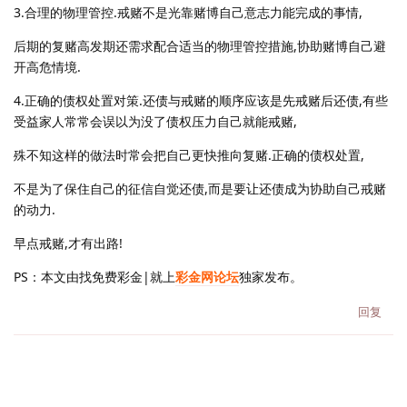
3.合理的物理管控.戒赌不是光靠赌博自己意志力能完成的事情,
后期的复赌高发期还需求配合适当的物理管控措施,协助赌博自己避
开高危情境.
4.正确的债权处置对策.还债与戒赌的顺序应该是先戒赌后还债,有些
受益家人常常会误以为没了债权压力自己就能戒赌,
殊不知这样的做法时常会把自己更快推向复赌.正确的债权处置,
不是为了保住自己的征信自觉还债,而是要让还债成为协助自己戒赌
的动力.
早点戒赌,才有出路!
PS：本文由找免费彩金|就上
彩金网论坛
独家发布。
回复