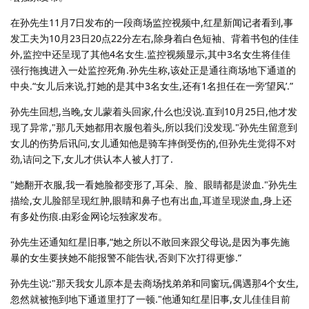
在孙先生11月7日发布的一段商场监控视频中,红星新闻记者看到,事
发工夫为10月23日20点22分左右,除身着白色短袖、背着书包的佳佳
外,监控中还呈现了其他4名女生.监控视频显示,其中3名女生将佳佳
强行拖拽进入一处监控死角.孙先生称,该处正是通往商场地下通道的
中央.“女儿后来说,打她的是其中3名女生,还有1名担任在一旁‘望风’.”
孙先生回想,当晚,女儿蒙着头回家,什么也没说.直到10月25日,他才发
现了异常,"那几天她都用衣服包着头,所以我们没发现."孙先生留意到
女儿的伤势后讯问,女儿通知他是骑车摔倒受伤的,但孙先生觉得不对
劲,诘问之下,女儿才供认本人被人打了.
"她翻开衣服,我一看她脸都变形了,耳朵、脸、眼睛都是淤血."孙先生
描绘,女儿脸部呈现红肿,眼睛和鼻子也有出血,耳道呈现淤血,身上还
有多处伤痕.由彩金网论坛独家发布。
孙先生还通知红星旧事,“她之所以不敢回来跟父母说,是因为事先施
暴的女生要挟她不能报警不能告状,否则下次打得更惨.”
孙先生说:"那天我女儿原本是去商场找弟弟和同窗玩,偶遇那4个女生,
忽然就被拖到地下通道里打了一顿."他通知红星旧事,女儿佳佳目前