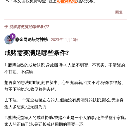
PS：本文由找免费彩金|就上
彩金网论坛
独家发布。
回复
于
戒赌需要满足哪些条件?
彩金网论坛封神榜
2023年11月10日
戒赌需要满足哪些条件?
1.赌博自己的戒赌认识.身处赌博中,人是不明智、不真实、不清醒的.
不甘愿、不信输、
想再赢的想法时时刻刻在脑中、心里充满着,回旋不时,好像拿得起、
放不下的执念,敦促着你去赌、
去下注.一个完全被赌左右的人,假如没有想清醒的认识,那么,无论身
边人多想救,也无能为力.
2.赌博受益家人的戒赌协助.戒赌不止是一个人的事,还关乎整个家庭,
家人的正确干涉,是延长戒赌周期的重要一环.