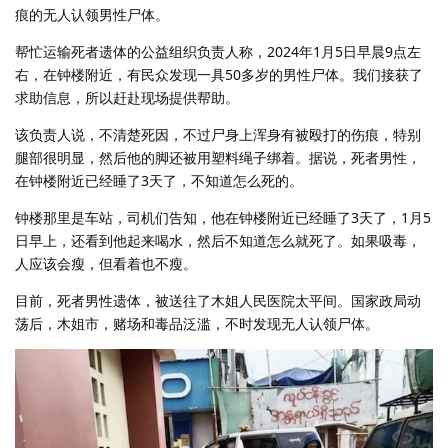
痕的无人认领男性尸体。
帮忙运输死者遗体的公益组织负责人称，2024年1月5日早晨9点左
右，在钟楼附近，有民众发现一具50多岁的男性尸体。我们接获了
求助信息，所以赶赴现场提供帮助。
该负责人说，不清楚死因，不过尸身上浑身有被殴打的伤痕，特别
腿部很明显，然后他的脚还被用塑料绳子绑着。据说，死者男性，
在钟楼附近已经睡了3天了，不知道怎么死的。
钟楼那里是车站，司机们告知，他在钟楼附近已经睡了3天了，1月5
日早上，还看到他起来喝水，然后不知道怎么就死了。如果吸毒，
人应该会瘦，但看着也不瘦。
目前，死者男性遗体，被送往了木姐人民医院太平间。国家政局动
荡后，木姐市，赌场和毒品泛滥，不时发现无人认领尸体。