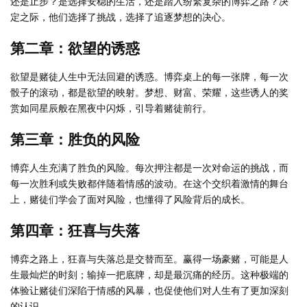
还是止步？是选择安稳的生活，还是踏入纷繁复杂的博弈之路？决
定之际，他们选择了挑战，选择了追逐梦想的决心。
第二章：欲望的诱惑
欲望是赌徒人生中无法回避的诱惑。博弈桌上的每一张牌，每一次
骰子的滚动，都是欲望的映射。梦想、财富、荣耀，这些诱人的奖
赏如同星辰般在黑夜中闪烁，引导着赌徒前行。
第三章：胜负的风险
博弈人生充满了胜负的风险。每次押注都是一次对命运的挑战，而
每一次胜利或失败都伴随着情感的波动。在这个交织着激情的舞台
上，赌徒们学会了面对风险，也懂得了风险背后的成长。
第四章：狂喜与失落
博弈之路上，狂喜与失落总是交替而至。赢得一场豪赌，可能是人
生最灿烂的时刻；输掉一把底牌，却是最沉痛的经历。这种极端的
体验让赌徒们深陷于情感的风暴，也促使他们对人生有了更加深刻
的认识。