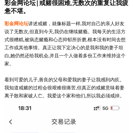
彩金网论坛|戒赌很困难,无数次的重复让我疲
惫不堪。
彩金网论坛
讲述戒赌，就像标题一样,我对自己的亲人好友
说了无数次,但直到今天,我仍在继续赌瘾。我每天的生活方
式很糟糕,被病态赌瘾和心态抑郁所折磨,根本没有时间去想
工作或其他事情。真正让我下定决心的是我和我的妻子坦
白,她仍然还给我机会,并且一个人做着多份工作来维持这个
家。
看到可爱的儿子,善良的父母和爱我的妻子让我感到内疚。
我知道戒赌的过程会很艰难很痛苦,但真正的戒赌意味着妻
离子散和家破人亡。我爱这个家和他们,所以我必须戒掉。