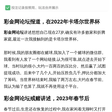
彩金网论坛报道，在2022年卡塔尔世界杯
彩金网论坛
讲述想想自己现在27岁,确实有许多败家和折腾
家庭,最近一次我接触到的是卡塔尔世界杯。
那时候,我的朋友圈都在赌球,我加入了一个赌球的微信群。
我看到有人发了一个网站链接,认为很可靠,就点进去开始下
球。当时玩的很小,大约一百两百的压比分。然后赢了,试图
提现成功。后来中了几个人,开始压胜负几千,押比分都加大
了筹码。当世界杯结束时,我输了两万左右,大约在春节前。
我认为输了也算了,我就不再使用这个平台。
彩金网论坛戒赌讲述，2023年春节后
春节过后,生意还在恢复的过程中,我在家闲着无聊时又打开