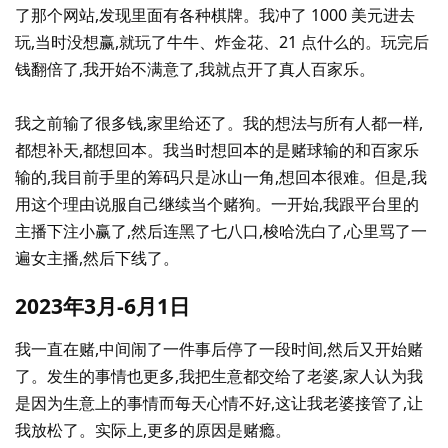
了那个网站,发现里面有各种棋牌。我冲了 1000 美元进去
玩,当时没想赢,就玩了牛牛、炸金花、21 点什么的。玩完后
钱翻倍了,我开始不满意了,我就点开了真人百家乐。
我之前输了很多钱,家里给还了。我的想法与所有人都一样,
都想补天,都想回本。我当时想回本的是赌球输的和百家乐
输的,我目前手里的筹码只是冰山一角,想回本很难。但是,我
用这个理由说服自己继续当个赌狗。一开始,我跟平台里的
主播下注小赢了,然后连黑了七八口,梭哈洗白了,心里骂了一
遍女主播,然后下线了。
2023年3月-6月1日
我一直在赌,中间闹了一件事后停了一段时间,然后又开始赌
了。发生的事情也更多,我把生意都交给了老婆,家人认为我
是因为生意上的事情而每天心情不好,这让我老婆接管了,让
我放松了。实际上,更多的原因是赌瘾。