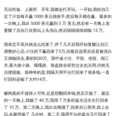
无论吃饭、上厕所、开车,我都会打开玩。一开始,我给自己
定了计划每天赢 1000 美元就收手,然后每天都在赢。最多的
一次晚上,我从 5000 美元赢到 5 万 美元,然后有一天晚上老
婆睡了后自己在那玩上头洗白,然后陆陆续续倒输 13 万。
我肯定不高兴就这么结束了,停了几天后我开始复赌让自己
调整好心态,小注的下赢回来了5万,但最后连黑后还是被洗白
又倒输回去,累积到30万。我中途小注、平投、倍投、闯三
关,看大路小路、嘎嘎路、珠盘路全研究过去也没用,仍然无
法摆脱输。很神奇的是,我隔天用平台打回来了很多钱,一直
打回到还输了大约14万。
赌狗真的不值得人可怜,总是想翻回本钱,然后又输了。最近
的一天晚上,我输了 40 万,我用 7 万多的返水活生生打回来
了 10 万。第二天晚上,我出去喝酒了,回来后心里痒,就上去
玩,在厕所输了 几分钟。第二天,我用平台的返水又打回来了