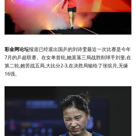
彩金网论坛
报道已经退出国乒的刘诗雯最近一次比赛是今年
7月的乒超联赛。在女单首轮,她直落三局战胜削球手刘斐,在
第二轮,她苦战五局,大比分2-3,在决胜局输给了张缤月,无缘
16强。