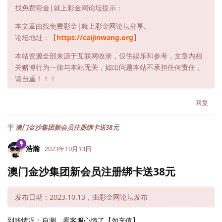
找免费彩金|就上彩金网论坛提示：
本文章由找免费彩金|就上彩金网论坛分享。
论坛地址：【
https://caijinwang.org
】
本站资源全部来源于互联网收录，仅供娱乐和参考，文章内相
关赌博行为一律与本站无关，如出问题本站不承担任何责任，
请自重！！！
回复
于
澳门金沙集团新会员注册绑卡送38元
浩瀚
2023年10月13日
澳门金沙集团新会员注册绑卡送38元
发布日期：2023.10.13，由彩金网论坛发布
到账情况：自测，看客服心情了【勿充值】