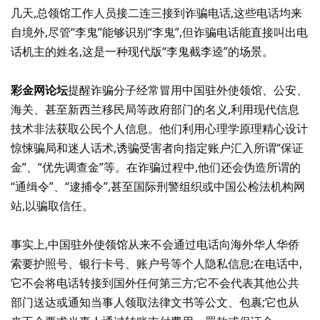
几天,总领馆工作人员接二连三接到诈骗电话,这些电话均来
自境外,尽管“李鬼”能够识别“李鬼”,但诈骗电话能直接叫出电
话机主的姓名,这是一种现代版“李鬼截李逵”的场景。
彩金网论坛
提醒诈骗分子经常冒用中国驻外使领馆、公安、
海关、甚至新西兰移民局等政府部门的名义,利用现代信息
技术非法获取公民个人信息。他们利用心理学原理精心设计
惊悚骗局和迷人话术,诱骗受害者向指定账户汇入所谓“保证
金”、“优先调查金”等。在诈骗过程中,他们还会伪造所谓的
“通缉令”、“逮捕令”,甚至国际刑警组织或中国公检法机构网
站,以骗取信任。
事实上,中国驻外使领馆从来不会通过电话向海外华人华侨
索要护照号、银行卡号、账户号等个人隐私信息;在电话中,
它不会将电话转接到国外任何第三方;它不会代表其他公共
部门送达或通知当事人领取法律文书等公文、包裹;它也从