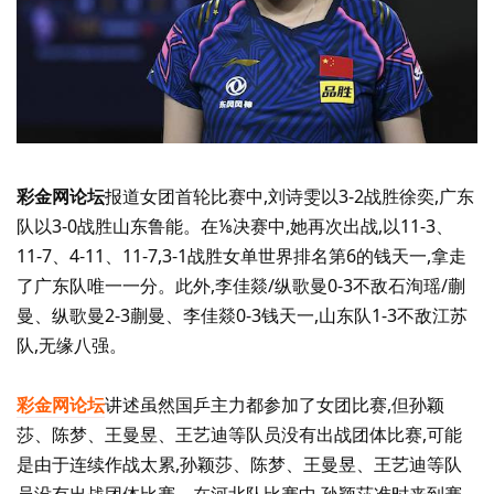
彩金网论坛
报道女团首轮比赛中,刘诗雯以3-2战胜徐奕,广东
队以3-0战胜山东鲁能。在⅛决赛中,她再次出战,以11-3、
11-7、4-11、11-7,3-1战胜女单世界排名第6的钱天一,拿走
了广东队唯一一分。此外,李佳燚/纵歌曼0-3不敌石洵瑶/蒯
曼、纵歌曼2-3蒯曼、李佳燚0-3钱天一,山东队1-3不敌江苏
队,无缘八强。
彩金网论坛
讲述虽然国乒主力都参加了女团比赛,但孙颖
莎、陈梦、王曼昱、王艺迪等队员没有出战团体比赛,可能
是由于连续作战太累,孙颖莎、陈梦、王曼昱、王艺迪等队
员没有出战团体比赛。在河北队比赛中,孙颖莎准时来到赛