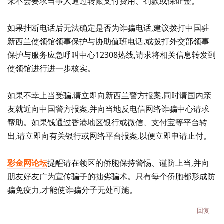
来不会要求当事人通过转账支付费用、罚款或保证金。
如果挂断电话后无法确定是否为诈骗电话,建议拨打中国驻
新西兰使领馆领事保护与协助值班电话,或拨打外交部领事
保护与服务应急呼叫中心12308热线,请求将相关信息转发到
使领馆进行进一步核实。
如果不幸上当受骗,请立即向新西兰警方报案,同时请国内亲
友就近向中国警方报案,并向当地反电信网络诈骗中心请求
帮助。如果钱通过香港地区银行或微信、支付宝等平台转
出,请立即向有关银行或网络平台报案,以便立即申请止付。
彩金网论坛
提醒请在领区的侨胞保持警惕、谨防上当,并向
朋友好友广为宣传骗子的拙劣骗术。只有每个侨胞都形成防
骗免疫力,才能使诈骗分子无处可施。
回复