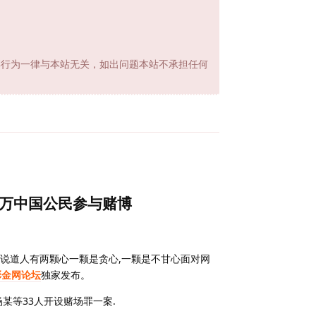
博行为一律与本站无关，如出问题本站不承担任何
回复
5万中国公民参与赌博
说道人有两颗心一颗是贪心,一颗是不甘心面对网
彩金网论坛
独家发布。
杨某等33人开设赌场罪一案.