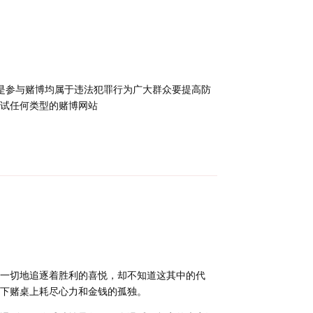
还是参与赌博均属于违法犯罪行为广大群众要提高防
试任何类型的赌博网站
回复
一切地追逐着胜利的喜悦，却不知道这其中的代
下赌桌上耗尽心力和金钱的孤独。