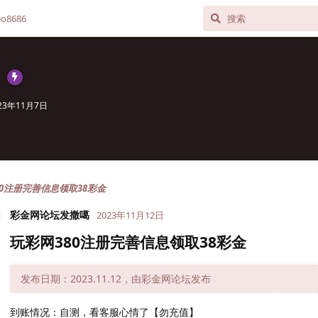
o8686
23年11月7日
80注册完善信息领取38彩金
彩金网论坛发撒噶
2023年11月12日
玩彩网380注册完善信息领取38彩金
发布日期：2023.11.12，由彩金网论坛发布
到账情况：自测，看客服心情了【勿充值】