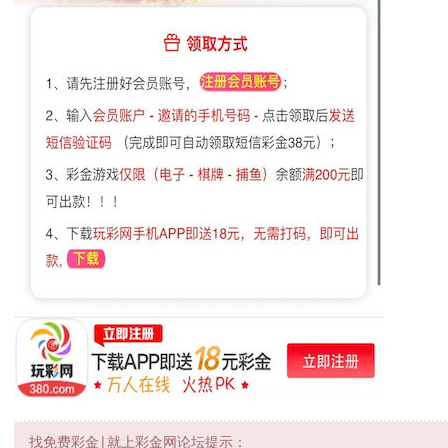
找免费彩金|就上彩金网论坛提示：