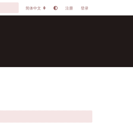
简体中文
注册
登录