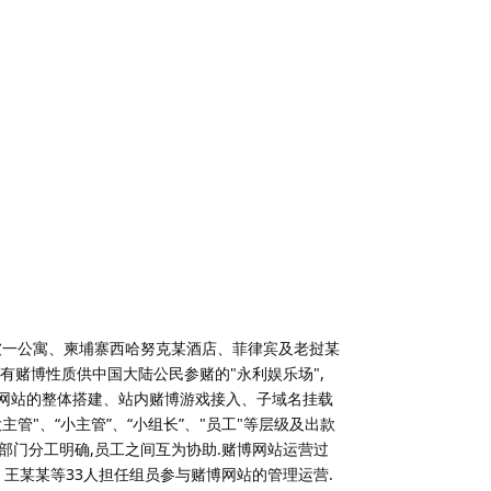
隆坡一公寓、柬埔寨西哈努克某酒店、菲律宾及老挝某
赌博性质供中国大陆公民参赌的"永利娱乐场",
网站,网站的整体搭建、站内赌博游戏接入、子域名挂载
管"、“小主管”、“小组长”、"员工"等层级及出款
部门分工明确,员工之间互为协助.赌博网站运营过
王某某等33人担任组员参与赌博网站的管理运营.