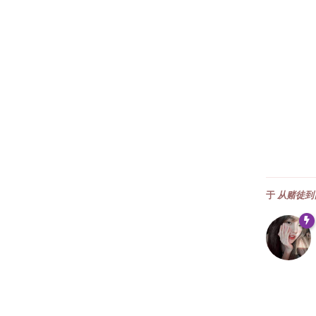
于
从赌徒到