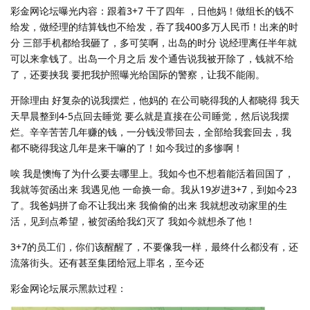
彩金网论坛曝光内容：跟着3+7 干了四年 ，日他妈！做组长的钱不
给发，做经理的结算钱也不给发，吞了我400多万人民币！出来的时
分 三部手机都给我砸了，多可笑啊，出岛的时分 说经理离任半年就
可以来拿钱了。出岛一个月之后 发个通告说我被开除了，钱就不给
了，还要挟我 要把我护照曝光给国际的警察，让我不能闹。
开除理由 好复杂的说我摆烂，他妈的 在公司晓得我的人都晓得 我天
天早晨整到4-5点回去睡觉 要么就是直接在公司睡觉，然后说我摆
烂。辛辛苦苦几年赚的钱，一分钱没带回去，全部给我套回去，我
都不晓得我这几年是来干嘛的了！如今我过的多惨啊！
唉 我是懊悔了为什么要去哪里上。我如今也不想着能活着回国了，
我就等贺函出来 我遇见他 一命换一命。我从19岁进3+7，到如今23
了。我爸妈拼了命不让我出来 我偷偷的出来 我就想改动家里的生
活，见到点希望，被贺函给我幻灭了 我如今就想杀了他！
3+7的员工们，你们该醒醒了，不要像我一样，最终什么都没有，还
流落街头。还有甚至集团给冠上罪名，至今还
彩金网论坛展示黑款过程：