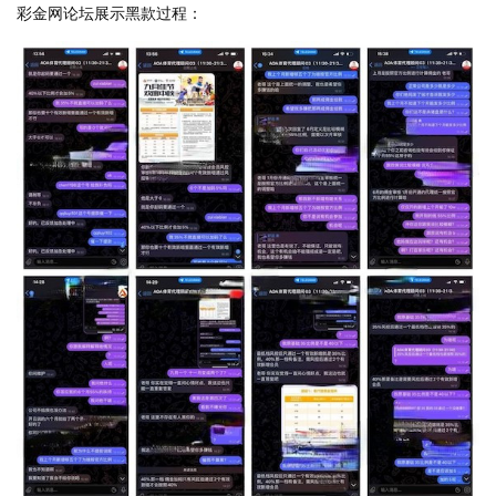
彩金网论坛展示黑款过程：