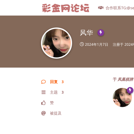
合作联系TG:@se
风华
2024年1月7日
注册于
202
于
凤凰棋牌
回复
3
主题
3
赞
被提及