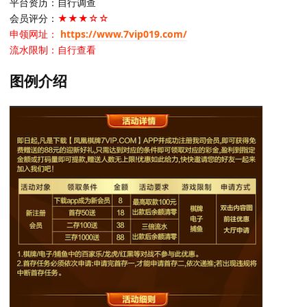
平台资历：自行调查
会员评分：
★★★☆☆
申领网址：
https://www.7vip019.com/
流水限制：自行查看
图例介绍