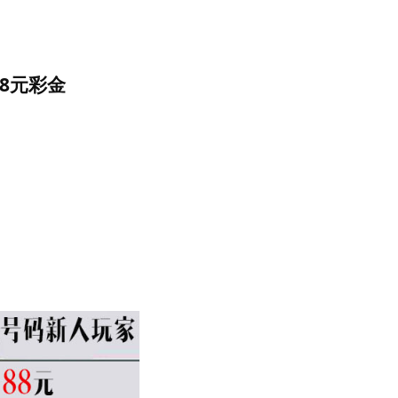
88元彩金