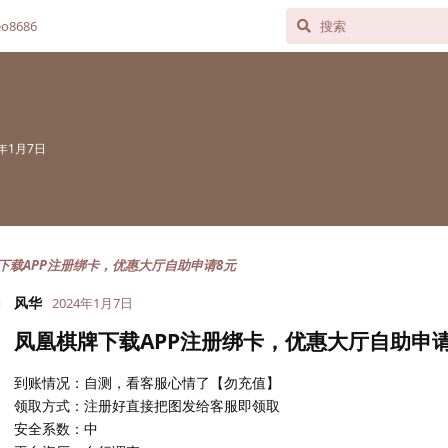
o8686
4年1月7日
下载APP注册绑卡，优惠大厅自助申请8元
风华
2024年1月7日
凤凰棋牌下载APP注册绑卡，优惠大厅自助申请
到账情况：自测，看客服心情了【勿充值】
领取方式：注册好直接把图发给客服即领取
安全系数：中