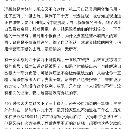
理想总是美好的，现实又不会这样，第二天自己又用网贷和信用卡
逃了五万，冲进去玩，赢到了二十万，想要提现，被告知提现通道
正在维护，要24小时以后才能提现，自己就傻傻的等着。到了晚上
自己看着余额，想着再赢一点，结果跟着他们的计划倍投，一下子
输的一分没有，当时那个恨自己，为什么要整这些不着四六的东
西，赌狗是不值得原谅的。输了自己不认，然后又陆续的网贷，信
用卡套现不断的去玩，最后输的一无所有。
有一次余额到四十多万不能提现，一直说在维护，后来直接冻结了
我的账号，我才知道这是被黑了，如果当时能提出来，也能解决自
己很大一部分负债，可是狗庄是不会让你赢钱走的，只会让你一直
输，搞得你家破人亡，妻离子散。后来自己也去报警了，警察说没
有办法，他能没有这个权利，权限，只有你一个人报警也不行，没
有相关的证据。哎，这都是没有办法的事。
那个时候因为网赌欠下了三十多万，还有公司那边的一笔钱，里里
外外加在一起能有八九十万。最开始家里也不知道在干什么，后来
实在没办法18年11月左右跟家里父母坦白了，父母听了也很生气，
但是又有什么办法呢，然后家里不断的给借钱，想要把这些欠款给