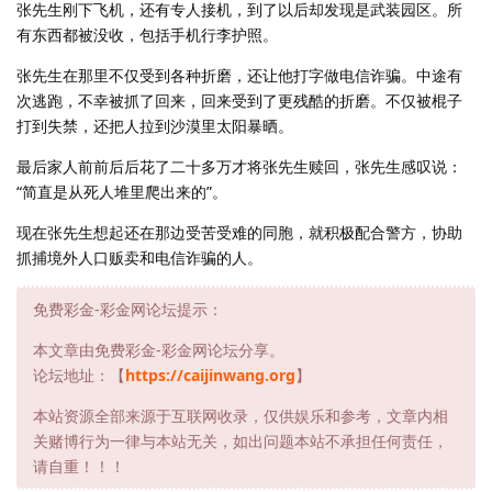
张先生刚下飞机，还有专人接机，到了以后却发现是武装园区。所
有东西都被没收，包括手机行李护照。
张先生在那里不仅受到各种折磨，还让他打字做电信诈骗。中途有
次逃跑，不幸被抓了回来，回来受到了更残酷的折磨。不仅被棍子
打到失禁，还把人拉到沙漠里太阳暴晒。
最后家人前前后后花了二十多万才将张先生赎回，张先生感叹说：
“简直是从死人堆里爬出来的”。
现在张先生想起还在那边受苦受难的同胞，就积极配合警方，协助
抓捕境外人口贩卖和电信诈骗的人。
免费彩金-彩金网论坛提示：
本文章由免费彩金-彩金网论坛分享。
论坛地址：【
https://caijinwang.org
】
本站资源全部来源于互联网收录，仅供娱乐和参考，文章内相
关赌博行为一律与本站无关，如出问题本站不承担任何责任，
请自重！！！