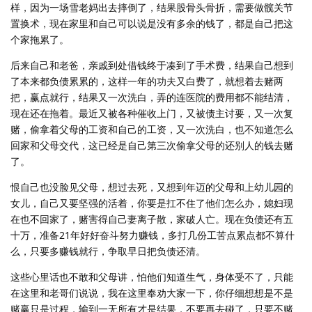
样，因为一场雪老妈出去摔倒了，结果股骨头骨折，需要做髋关节
置换术，现在家里和自己可以说是没有多余的钱了，都是自己把这
个家拖累了。
后来自己和老爸，亲戚到处借钱终于凑到了手术费，结果自己想到
了本来都负债累累的，这样一年的功夫又白费了，就想着去赌两
把，赢点就行，结果又一次洗白，弄的连医院的费用都不能结清，
现在还在拖着。最近又被各种催收上门，又被债主讨要，又一次复
赌，偷拿着父母的工资和自己的工资，又一次洗白，也不知道怎么
回家和父母交代，这已经是自己第三次偷拿父母的还别人的钱去赌
了。
恨自己也没脸见父母，想过去死，又想到年迈的父母和上幼儿园的
女儿，自己又要坚强的活着，你要是扛不住了他们怎么办，媳妇现
在也不回家了，赌害得自己妻离子散，家破人亡。现在负债还有五
十万，准备21年好好奋斗努力赚钱，多打几份工苦点累点都不算什
么，只要多赚钱就行，争取早日把负债还清。
这些心里话也不敢和父母讲，怕他们知道生气，身体受不了，只能
在这里和老哥们说说，我在这里奉劝大家一下，你仔细想想是不是
赌赢只是过程，输到一无所有才是结果，不要再去碰了，只要不赌