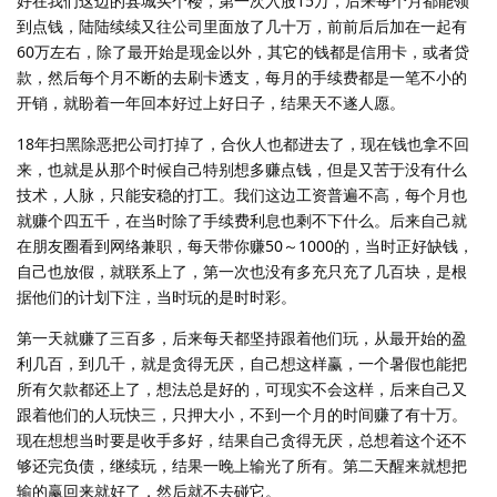
好在我们这边的县城买个楼，第一次入股15万，后来每个月都能领
到点钱，陆陆续续又往公司里面放了几十万，前前后后加在一起有
60万左右，除了最开始是现金以外，其它的钱都是信用卡，或者贷
款，然后每个月不断的去刷卡透支，每月的手续费都是一笔不小的
开销，就盼着一年回本好过上好日子，结果天不遂人愿。
18年扫黑除恶把公司打掉了，合伙人也都进去了，现在钱也拿不回
来，也就是从那个时候自己特别想多赚点钱，但是又苦于没有什么
技术，人脉，只能安稳的打工。我们这边工资普遍不高，每个月也
就赚个四五千，在当时除了手续费利息也剩不下什么。后来自己就
在朋友圈看到网络兼职，每天带你赚50～1000的，当时正好缺钱，
自己也放假，就联系上了，第一次也没有多充只充了几百块，是根
据他们的计划下注，当时玩的是时时彩。
第一天就赚了三百多，后来每天都坚持跟着他们玩，从最开始的盈
利几百，到几千，就是贪得无厌，自己想这样赢，一个暑假也能把
所有欠款都还上了，想法总是好的，可现实不会这样，后来自己又
跟着他们的人玩快三，只押大小，不到一个月的时间赚了有十万。
现在想想当时要是收手多好，结果自己贪得无厌，总想着这个还不
够还完负债，继续玩，结果一晚上输光了所有。第二天醒来就想把
输的赢回来就好了，然后就不去碰它。