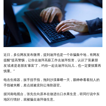
近日，多位网友发布微博，提到迪拜也是一个诈骗集中地，有网友
提醒“提高警惕，让你去迪拜高薪工作去迪拜投资，认识了‘富豪朋
友’或者是老朋友‘暴富’了，约你一起去迪拜玩玩儿，也一定要慎重再
慎重。”
电击生殖器，扳手扭手指，拖到沙漠暴晒一天，眼睁睁看着别人的
手指被夹断，差点就被卖到公海割器官。
据河南电视台，张先生向原本在做进出口水果生意，听同行说中东
地区行情好，就被骗去迪拜做生意。