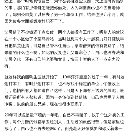
还上，那个时候真恨自己，为什么要碰这些东西，天上没有掉馅饼
的事，那怕有那馅饼怎能把你砸死。因为网赌自己也不去当老师
了，媳妇公司黄了以后去了另一个单位工作，结果也没几个月，就
因为债务大面积爆发辞职不干了。
父母借了不少钱还了点负债，两个人都没有工作了，听别人的建议
在一个小区做了个菜鸟驿站，当时就想两个人一起努力好好赚钱早
日把饥荒还清，可是自己管不住自己，拿着借来的钱有复赌了，结
果输的什么也不剩，如此的反复也让父母寒心了，自己也没办法和
父母交代，还有自己的老婆和女儿，快三十岁的人了一点定力没
有。
就这样我的赌狗生涯就开始了，19年浑浑噩噩的过了一年，有时这
边打零工，有时那边打零工，也不敢找个稳定的单位，怕催收上
门，也怕所有人都知道自己这样，可是天下哪有不透风的墙呢，最
后还是所有人都知道。因为一身负债到处借钱，自己也尝尽了人间
冷暖，以前的朋友兄弟，现在也很少联系了。
20年可以说是最平稳的一年吧，自己不再赌了，找了个送外卖的工
作，每个月赚的钱都拿去还别人，生活过的虽然很苦，但是家里也
放心了，自己也不再去碰网d了。但是老天好像就要和你反着来一