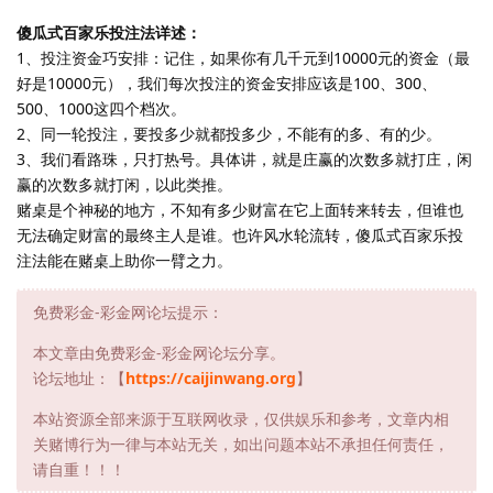
傻瓜式百家乐投注法详述：
1、投注资金巧安排：记住，如果你有几千元到10000元的资金（最
好是10000元），我们每次投注的资金安排应该是100、300、
500、1000这四个档次。
2、同一轮投注，要投多少就都投多少，不能有的多、有的少。
3、我们看路珠，只打热号。具体讲，就是庄赢的次数多就打庄，闲
赢的次数多就打闲，以此类推。
赌桌是个神秘的地方，不知有多少财富在它上面转来转去，但谁也
无法确定财富的最终主人是谁。也许风水轮流转，傻瓜式百家乐投
注法能在赌桌上助你一臂之力。
免费彩金-彩金网论坛提示：
本文章由免费彩金-彩金网论坛分享。
论坛地址：【
https://caijinwang.org
】
本站资源全部来源于互联网收录，仅供娱乐和参考，文章内相
关赌博行为一律与本站无关，如出问题本站不承担任何责任，
请自重！！！