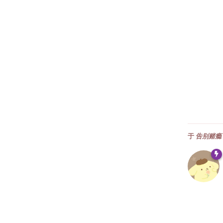
于
告别赌瘾