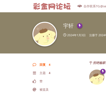
合作联系TG:@se
宇轩
2024年1月3日
注册于
202
于
拒绝输家
回复
4
主题
4
赞
被提及