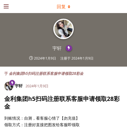
回复
宇轩
2024年1月9日
注册于
2024年1月9日
于
金利集团h5扫码注册联系客服申请领取28彩金
宇轩
2024年1月9日
金利集团h5扫码注册联系客服申请领取28彩
金
到账情况：自测，看客服心情了【勿充值】
领取方式：注册好直接把图发给客服即领取