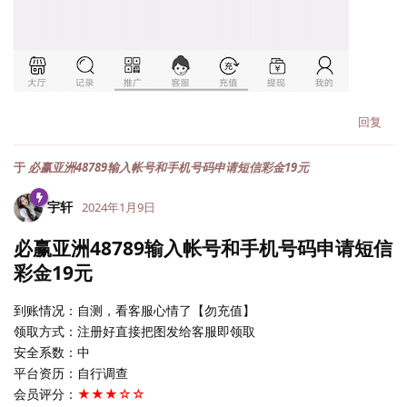
回复
于
必赢亚洲48789输入帐号和手机号码申请短信彩金19元
宇轩
2024年1月9日
必赢亚洲48789输入帐号和手机号码申请短信
彩金19元
到账情况：自测，看客服心情了【勿充值】
领取方式：注册好直接把图发给客服即领取
安全系数：中
平台资历：自行调查
会员评分：
★★★☆☆