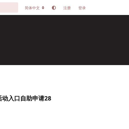
简体中文
注册
登录
动入口自助申请28