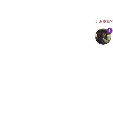
于
新葡京77