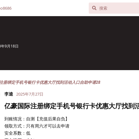
o8686
23年9月18日
注册绑定手机号银行卡优惠大厅找到活动入口自助申请28
李逵
2025年7月27日
亿豪国际注册绑定手机号银行卡优惠大厅找到活
到账情况：自测【充值后果自负】
领取方式：只有周六才可以去申请
安全系数：低