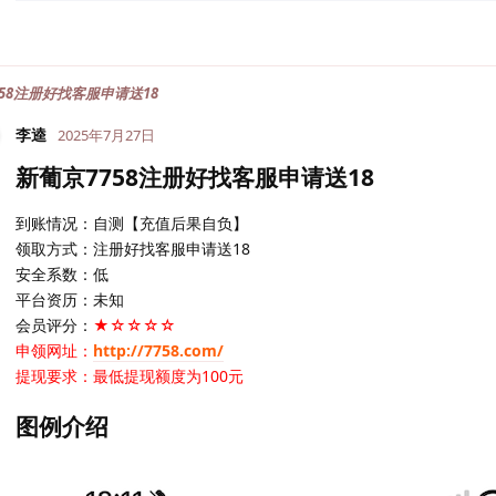
58注册好找客服申请送18
李逵
2025年7月27日
新葡京7758注册好找客服申请送18
到账情况：自测【充值后果自负】
领取方式：注册好找客服申请送18
安全系数：低
平台资历：未知
会员评分：
★☆☆☆☆
申领网址：
http://7758.com/
提现要求：最低提现额度为100元
图例介绍