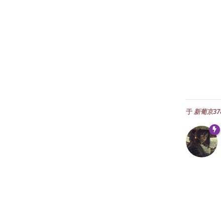
于
新葡京37