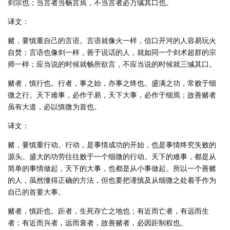
剑宗也；当言者当畅言焉，不当言者必万缄其口也。
译文：
赌，要慎重自己的言语。言语就像火一样，信口开河的人容易玩火
自焚；言语也像剑一样，善于说话的人，就如同一个剑术超群的宗
师一样；应当说的时候就畅所欲言，不应当说的时候就三缄其口。
赌者，慎行也。行者，事之始，亦事之终也。盛满之功，常败于细
微之行。天下难事，必作于易，天下大事，必作于细焉；故善赌者
虽有大道，必以慎微为首也。
译文：
赌，要慎重行动。行动，是事情成功的开始，也是事情终究失败的
源头。盛大的功劳往往败于一个细微的行动。天下的难事，都是从
简单的事情做起，天下的大事，也都是从小事做起。所以一个善赌
的人，虽然懂得正确的方法，但也要把谨慎及从细微之处着手作为
自己的首要大事。
赌者，慎距也。距者，生死存亡之地也；有近而亡者，有远而生
者；有近而兴者，远而衰者，故善赌者，必因距制权也。