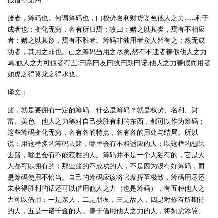
赌者，筹码也。何谓筹码也，曰权势名利财货姿色他人之力……利于
成者也；变化无穷，各有所归焉；故曰：赌之以其类，焉有不相应
者；赌之以其欲，焉有不胜者。筹码非独用者众人皆有之；然无成
功者，其用之非也。己之筹码当用之尽矣,然有不逮者善假他人之力
焉,他人之力可假者有五:曰亲曰友曰故曰期曰诺,他人之力善假而用者
如虎之得翼龙之得水也。
译文：
赌，就是要拥有一定的筹码。什么是筹码？就是权势、名利、财
富、美色、他人之力等对自己获胜有利的东西，都可以作为筹码；
这些筹码变化无穷，各有各的特点，各有各的用处与结局。所以
说：用这样多的筹码去赌，哪里会有不相适应的人；以这样的想法
去赌，哪里会有不能获胜的人。筹码并不是一个人独有的，它是人
人都可以拥有的；那些赌的不成功的人，不是因为没有好筹码，而
是筹码使用不恰当。自己的筹码应该将它发挥至极致，筹码用尽还
未获得胜利的话还可以借用他人之力（也是筹码），有五种他人之
力可以借用：一是亲人，二是朋友，三是故人，四是对你有所期待
的人，五是一诺千金的人。善于借用他人之力的人，将如虎添翼、