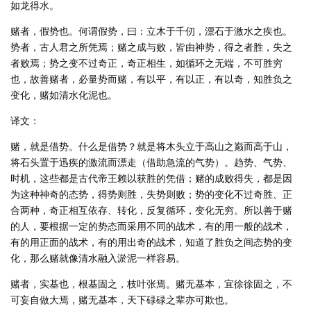
如龙得水。
赌者，假势也。何谓假势，曰：立木于千仞，漂石于激水之疾也。
势者，古人君之所凭焉；赌之成与败，皆由神势，得之者胜，失之
者败焉；势之变不过奇正，奇正相生，如循环之无端，不可胜穷
也，故善赌者，必量势而赌，有以平，有以正，有以奇，知胜负之
变化，赌如清水化泥也。
译文：
赌，就是借势。什么是借势？就是将木头立于高山之巅而高于山，
将石头置于迅疾的激流而漂走（借助急流的气势）。趋势、气势、
时机，这些都是古代帝王赖以获胜的凭借；赌的成败得失，都是因
为这种神奇的态势，得势则胜，失势则败；势的变化不过奇胜、正
合两种，奇正相互依存、转化，反复循环，变化无穷。所以善于赌
的人，要根据一定的势态而采用不同的战术，有的用一般的战术，
有的用正面的战术，有的用出奇的战术，知道了胜负之间态势的变
化，那么赌就像清水融入淤泥一样容易。
赌者，实基也，根基固之，枝叶张焉。赌无基本，宜徐徐固之，不
可妄自做大焉，赌无基本，天下碌碌之辈亦可欺也。