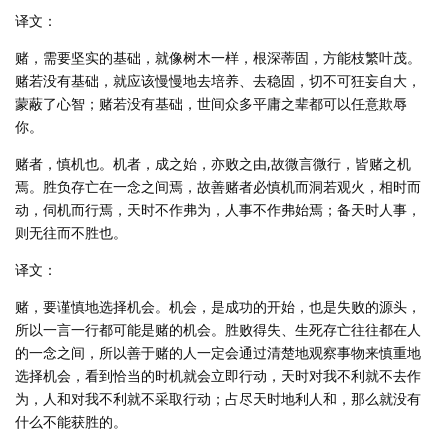
译文：
赌，需要坚实的基础，就像树木一样，根深蒂固，方能枝繁叶茂。
赌若没有基础，就应该慢慢地去培养、去稳固，切不可狂妄自大，
蒙蔽了心智；赌若没有基础，世间众多平庸之辈都可以任意欺辱
你。
赌者，慎机也。机者，成之始，亦败之由,故微言微行，皆赌之机
焉。胜负存亡在一念之间焉，故善赌者必慎机而洞若观火，相时而
动，伺机而行焉，天时不作弗为，人事不作弗始焉；备天时人事，
则无往而不胜也。
译文：
赌，要谨慎地选择机会。机会，是成功的开始，也是失败的源头，
所以一言一行都可能是赌的机会。胜败得失、生死存亡往往都在人
的一念之间，所以善于赌的人一定会通过清楚地观察事物来慎重地
选择机会，看到恰当的时机就会立即行动，天时对我不利就不去作
为，人和对我不利就不采取行动；占尽天时地利人和，那么就没有
什么不能获胜的。