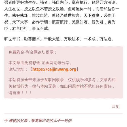
强者能更好地生存。强者，强自内心，赢在执行。赌经乃方法论。
人生在世，授之以鱼不若授之以渔。鱼可饱你一时，而渔却益你一
生。孰好孰坏，惟汝自辨。赌经乃处世智言。天下难事，必作于
易，天下大事，必作于细；慎言慎行，见微知著。智为君，勇为
臣，君言臣行，事无不成。
旷世奇书，独尊赌术。千般大道，万般法术。一术成，万法通。
免费彩金-彩金网论坛提示：
本文章由免费彩金-彩金网论坛分享。
论坛地址：【
https://caijinwang.org
】
本站资源全部来源于互联网收录，仅供娱乐和参考，文章内相
关赌博行为一律与本站无关，如出问题本站不承担任何责任，
请自重！！！
回复
于
赌徒的父亲，致离家出走的儿子一封信