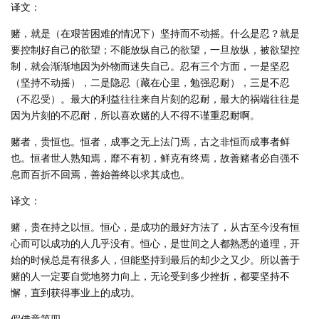
译文：
赌，就是（在艰苦困难的情况下）坚持而不动摇。什么是忍？就是
要控制好自己的欲望；不能放纵自己的欲望，一旦放纵，被欲望控
制，就会渐渐地因为外物而迷失自己。忍有三个方面，一是坚忍
（坚持不动摇），二是隐忍（藏在心里，勉强忍耐），三是不忍
（不忍受）。最大的利益往往来自片刻的忍耐，最大的祸端往往是
因为片刻的不忍耐，所以喜欢赌的人不得不谨重忍耐啊。
赌者，贵恒也。恒者，成事之无上法门焉，古之非恒而成事者鲜
也。恒者世人熟知焉，靡不有初，鲜克有终焉，故善赌者必自强不
息而百折不回焉，善始善终以求其成也。
译文：
赌，贵在持之以恒。恒心，是成功的最好方法了，从古至今没有恒
心而可以成功的人几乎没有。恒心，是世间之人都熟悉的道理，开
始的时候总是有很多人，但能坚持到最后的却少之又少。所以善于
赌的人一定要自觉地努力向上，无论受到多少挫折，都要坚持不
懈，直到获得事业上的成功。
假借章第四