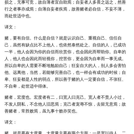
损之，无事可竞，故自薄者宜自助焉；自妄者人多畏之远之，然善
行之者事亦成焉；自薄自妄者疾焉，故善赌者必自信，不妄不薄，
而处世适中也。
译文：
赌，要有自信。什么是自信？就是认识自己、重视自己、信任自
己，虽然有缺点比不上他人，也依然泰然处之。自信的人，已成功
一半，他人会因为你的自信而欣赏你，也会因此而帮助你。自卑的
人，他人也会因此而轻视你，挖苦你，更会因为自卑而一事无成。
所以自卑的人需要不断地勉励自己；狂妄自大的人，别人多会害怕
他、远离他，当然，若能够完善自己，也一样会有成功的时候；自
卑、狂妄都是人性的弱点，所以善于赌的人一定要自信，不张狂、
不自卑，处世适中得体。
赌者，宏度也。宏度者有二，曰宽人曰克己。宽人者不责人小过，
不发人阴私，不念他人旧恶焉；克己者宠辱不惊，去留无意焉；故
善赌者，常胜败焉，虽九事十败亦笑也。
译文：
赌，就是要有大度量。大度量主要有两个方面：一是宽以待人，二