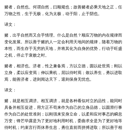
赌者，自然也。何谓自然，曰顺规也；故善赌者必乘天地之正，任
万物之性，生于无极，化为太极，动于阳，止于阴也。
译文：
赌，出乎自然而又合乎情理。什么是自然？顺应万物的内在规律而
变化发展。所以善于赌的人一定会利用天地间的规律，随着万物的
本性，而生存于无穷的天地，并将其化为自身的优势，行动于旺盛
之机，停止于衰败之时。
赌者，相济也。济者，性之兼备焉，方以立德，圆以处世焉；刚以
立身，柔以应变焉；伸以乘机，屈以待时焉；敛以养生，勇以进取
焉，能善济者，进则闻达天下，退则保身无忧也。
译文：
赌，就是相互调济。相互调济，就是各种看似对立的品性，能同时
具备并相互促进，用方正不苟来作为自己的立身品德，以圆滑行事
作为自己的处世准则；以刚强来安身立命，以柔和应对事态的瞬息
万变；锋芒毕露是为了更好地利用时机，委曲求全是为了更好地等
待时机；约束言行而休养生息，勇往直前而拼搏进取；所以善于相