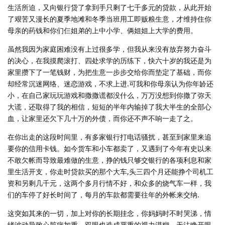
生活所迫，又向银行贷了拿到手只剩了七千多元的贷款，从此开始
了艰苦又漫长的夏季地滩和冬季当班用工即贩粮生意，才维持住你
母亲的药钱和你们仨姐弟的上中小学、俩姐姐上大学的费用。
虽然我因为家庭困难没有上过很多学，但我从来没有放弃努力奋斗
的决心，在我摸爬滚打、四处求学的历练下，快六十岁的我还是为
家里攒下了一笔钱财，为把生意一步步交给你而垫定了基础，而你
却经常沉迷网络、迷恋游戏，不求上进.可我和你母亲认为你年䍅还
小，在自己家玩玩游戏和撒撒谎都没什么，万万没想到你撒了弥天
大谎，还取得了我的相信，短短的半年内输掉了我大半生的全部心
血，让家里还欠下几十万的外债，而你还不声不响一走了之。
在你出走的这段时间里，有多家银行打电话骚扰，甚至到家里来追
要你的信用卡钱。如今货车和小车都卖了，又遇到了今年有史以来
不敢欠帐而导致最难做的生意，挣的钱只够交银行的各项利息和家
里生活开支，你走时贷款买的那个大车,头三四个月还能挣个司机工
资和另剩几千元，这两个多月行情不好，和众多的烧气车一样，我
们的车停了好长时间了，每月的车款都需要往年的外帐来交纳.
这突如其来的一切，加上对你的长期挂念，你妈妈时不时哭涕，情
绪波动导致心脏病加重，双眼也造成严重的视力漠糊，无法睁开眼