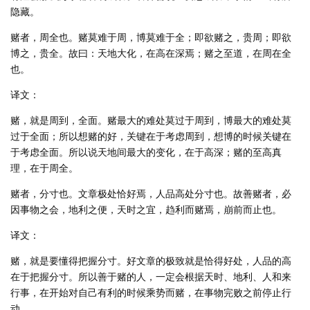
隐藏。
赌者，周全也。赌莫难于周，博莫难于全；即欲赌之，贵周；即欲
博之，贵全。故曰：天地大化，在高在深焉；赌之至道，在周在全
也。
译文：
赌，就是周到，全面。赌最大的难处莫过于周到，博最大的难处莫
过于全面；所以想赌的好，关键在于考虑周到，想博的时候关键在
于考虑全面。所以说天地间最大的变化，在于高深；赌的至高真
理，在于周全。
赌者，分寸也。文章极处恰好焉，人品高处分寸也。故善赌者，必
因事物之会，地利之便，天时之宜，趋利而赌焉，崩前而止也。
译文：
赌，就是要懂得把握分寸。好文章的极致就是恰得好处，人品的高
在于把握分寸。所以善于赌的人，一定会根据天时、地利、人和来
行事，在开始对自己有利的时候乘势而赌，在事物完败之前停止行
动。