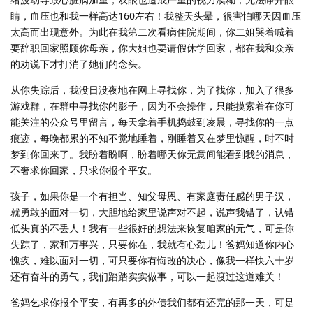
睛，血压也和我一样高达160左右！我整天头晕，很害怕哪天因血压
太高而出现意外。为此在我第二次看病住院期间，你二姐哭着喊着
要辞职回家照顾你母亲，你大姐也要请假休学回家，都在我和众亲
的劝说下才打消了她们的念头。
从你失踪后，我没日没夜地在网上寻找你，为了找你，加入了很多
游戏群，在群中寻找你的影子，因为不会操作，只能摸索着在你可
能关注的公众号里留言，每天拿着手机捣鼓到凌晨，寻找你的一点
痕迹，每晚都累的不知不觉地睡着，刚睡着又在梦里惊醒，时不时
梦到你回来了。我盼着盼啊，盼着哪天你无意间能看到我的消息，
不奢求你回家，只求你报个平安。
孩子，如果你是一个有担当、知父母恩、有家庭责任感的男子汉，
就勇敢的面对一切，大胆地给家里说声对不起，说声我错了，认错
低头真的不丢人！我有一些很好的想法来恢复咱家的元气，可是你
失踪了，家和万事兴，只要你在，我就有心劲儿！爸妈知道你内心
愧疚，难以面对一切，可只要你有悔改的决心，像我一样快六十岁
还有奋斗的勇气，我们踏踏实实做事，可以一起渡过这道难关！
爸妈乞求你报个平安，有再多的外债我们都有还完的那一天，可是