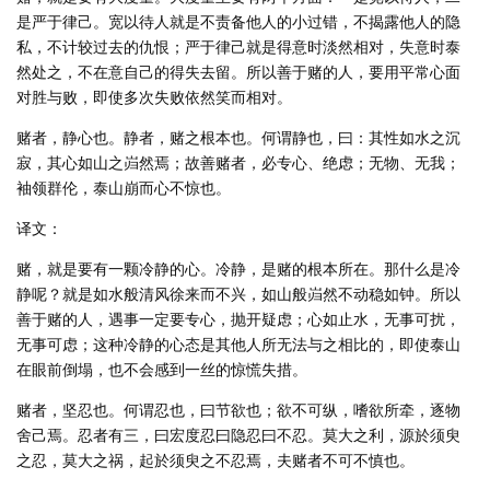
是严于律己。宽以待人就是不责备他人的小过错，不揭露他人的隐
私，不计较过去的仇恨；严于律己就是得意时淡然相对，失意时泰
然处之，不在意自己的得失去留。所以善于赌的人，要用平常心面
对胜与败，即使多次失败依然笑而相对。
赌者，静心也。静者，赌之根本也。何谓静也，曰：其性如水之沉
寂，其心如山之岿然焉；故善赌者，必专心、绝虑；无物、无我；
袖领群伦，泰山崩而心不惊也。
译文：
赌，就是要有一颗冷静的心。冷静，是赌的根本所在。那什么是冷
静呢？就是如水般清风徐来而不兴，如山般岿然不动稳如钟。所以
善于赌的人，遇事一定要专心，抛开疑虑；心如止水，无事可扰，
无事可虑；这种冷静的心态是其他人所无法与之相比的，即使泰山
在眼前倒塌，也不会感到一丝的惊慌失措。
赌者，坚忍也。何谓忍也，曰节欲也；欲不可纵，嗜欲所牵，逐物
舍己焉。忍者有三，曰宏度忍曰隐忍曰不忍。莫大之利，源於须臾
之忍，莫大之祸，起於须臾之不忍焉，夫赌者不可不慎也。