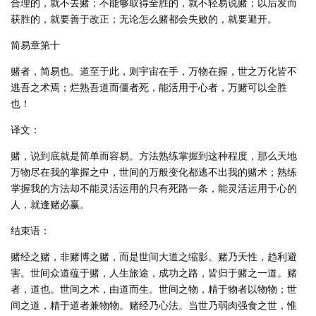
合理的，就不去赌；不能够取得全胜的，就不轻易说赌；以后发而
获胜的，就要善于改正；无论怎么赌都会失败的，就要避开。
简易章第十
赌者，简易也。道至于此，则宇宙在手，万物在握，世之万化皆不
逃吾之术焉；烂熟吾道而僵者死，能活用于心者，万赌可以全胜
也！
译文：
赌，说到底就是简单而容易。方法熟练掌握到这种程度，那么天地
万物尽在我的掌握之中，世间的万般变化都逃不出我的赌术；熟练
掌握我的方法却不能灵活运用的只有死路一条，能灵活运用于心的
人，就逢赌必赢。
结束语：
赌经之赌，非赌博之赌，而是世间大道之缩影。赌乃天性，趋利避
害。世间众道蕴于赌，人生旅途，成功之路，皆归于赌之一道。赌
者，道也。世间之术，由道而生。世间之物，精于物者以物物；世
间之道，精于道者兼物物。赌经乃心法。当世乃弱肉强食之世，惟