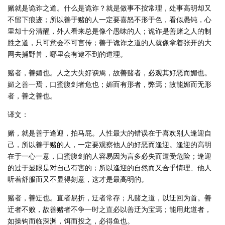
赌就是诡诈之道。什么是诡诈？就是做事不按常理，处事高明却又
不留下痕迹；所以善于赌的人一定要喜怒不形于色，看似愚钝，心
里却十分清醒，外人看来总是像个愚昧的人；诡诈是善赌之人的制
胜之道，只可意会不可言传；善于诡诈之道的人就像拿着张开的大
网去捕野兽，哪里会有逮不到的道理。
赌者，善媚也。人之大失好谀焉，故善赌者，必观其好恶而媚也。
媚之善一焉，口蜜腹剑者危也；媚而有形者，弊焉；故能媚而无形
者，善之善也。
译文：
赌，就是善于逢迎，拍马屁。人性最大的错误在于喜欢别人逢迎自
己，所以善于赌的人，一定要观察他人的好恶而逢迎。逢迎的高明
在于一心一意，口蜜腹剑的人容易因为言多必失而遭受危险；逢迎
的过于显眼是对自己有害的；所以逢迎的自然而又合乎情理、他人
听着舒服而又不显得刻意，这才是最高明的。
赌者，善迂也。直者易折，迂者常存；凡赌之道，以迂回为首。善
迂者不败，故善赌者不争一时之直必以善迂为宝焉；能用此道者，
如操钩而临深渊，饵而投之，必得鱼也。