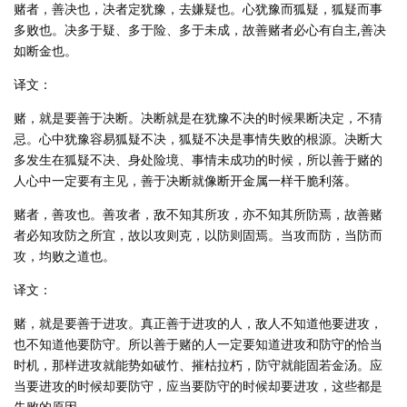
赌者，善决也，决者定犹豫，去嫌疑也。心犹豫而狐疑，狐疑而事
多败也。决多于疑、多于险、多于未成，故善赌者必心有自主,善决
如断金也。
译文：
赌，就是要善于决断。决断就是在犹豫不决的时候果断决定，不猜
忌。心中犹豫容易狐疑不决，狐疑不决是事情失败的根源。决断大
多发生在狐疑不决、身处险境、事情未成功的时候，所以善于赌的
人心中一定要有主见，善于决断就像断开金属一样干脆利落。
赌者，善攻也。善攻者，敌不知其所攻，亦不知其所防焉，故善赌
者必知攻防之所宜，故以攻则克，以防则固焉。当攻而防，当防而
攻，均败之道也。
译文：
赌，就是要善于进攻。真正善于进攻的人，敌人不知道他要进攻，
也不知道他要防守。所以善于赌的人一定要知道进攻和防守的恰当
时机，那样进攻就能势如破竹、摧枯拉朽，防守就能固若金汤。应
当要进攻的时候却要防守，应当要防守的时候却要进攻，这些都是
失败的原因。