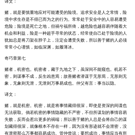
译文：
赌，就是要慎重地应对可能遭受的险境。追求安全是人之常情，险
境中求生存是不得已而为之的行为。常常处于安全中的人容易遭受
危险；险境是死亡之地，但祸兮福所倚，越危险也越容易伴随着大
机会和利益，险是一种超乎寻常的状态，经常使自己处于险境的人
犹如总是将刀架在脖子上，注定会遭受失败，所以善于赌的人必须
常常小心谨慎，如临深渊，如履薄冰。
奇巧章第七
赌者，机密也。机密者，藏于九地之下，虽深间不能窥也。机若不
密，则谋事不成，反生凶患焉；故善赌者潜谋于无形焉，无形则无
象，无象则无泄，无泄则万事易成也。仲父有言：事当以隐。
译文：
赌，就是机密。机密，就是将事情藏得很深，即使是资深的间谍也
无法获取。倘若机密的事情隐藏的不严密，不但所谋划的事情容易
失败，反而会惹出更多的祸端；所以善于赌的人总是会将自己的谋
划藏得很深，就像根本不存在一样，因为没有形迹就不会泄密，没
有泄密那么万事都容易成功。管仲曾说：要想成功，事情应当有所