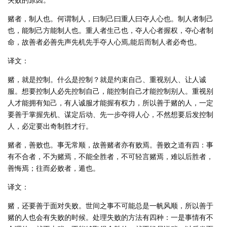
赌者，制人也。何谓制人，曰制己曰重人曰夺人心也。制人者制己
也，能制己方能制人也。重人者生己也，夺人心者握权，夺心者制
命，故善者必善先声先机先手夺人心焉,能后而制人者必奇也。
译文：
赌，就是控制。什么是控制？就是约束自己、重视别人、让人诚
服。想要控制人必先控制自己，能控制自己才能控制别人。重视别
人才能拥有知己，有人诚服才能握有权力，所以善于赌的人，一定
要善于掌握先机、谋定后动、先一步夺得人心，不然想要后发控制
人，必定要出奇制胜才行。
赌者，善败也。事无常顺，故善赌者亦有败焉。善败之道有四：事
有不合者，不为赌焉，不能全胜者，不可轻言赌焉，难以后胜者，
善悔焉；往而必败者，遁也。
译文：
赌，还要善于面对失败。世间之事不可能总是一帆风顺，所以善于
赌的人也会有失败的时候。处理失败的方法有四种：一是事情有不