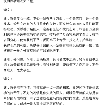
技而胜者通吃天下也。
译文：
赌，就是专心一致。专心一致有两个方面，一个是志向，另一个是
技术。经常立志向的人往往走向失败，而立长久志向的人往往能获
得成功。所以善于赌的人一定要有坚韧不拔的志向，即使有万金的
利诱也不会改变你当初的志气。技巧多了反而容易害了自己，技巧
多而分心，使你获利平平，反而比不上专于一技之人，始终如一，
获得长久的利益。所以善于赌的人一定拥有能赖以获胜的一技，能
够善用一技之长而获胜的可以通吃天下。
赌者，修习也。习者，点滴所聚；良习者成事之助，恶习者败事之
源；故善赌者必见善则迁，有过则改焉；能修天下之良习者，不争
而成天下之大事也。
译文：
赌，就是培养习惯。习惯就是一点一滴的积累。良好的习惯是你成
功的好帮手，不好的习惯是你失败的源头。所以善于赌的人总是会
向好的习惯靠拢，有了过错就会立马向好的方向改进。总是培养好
习惯的人，成就一番大事业是不容置疑的。