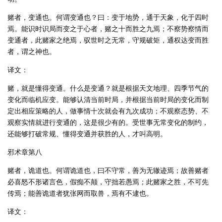
赌者，变通也。何谓变通也？曰：变于地势，通于天象，化于四时
焉。能识时识局而变之于心者，赌之十而胜之九焉；不察势察情而
变通者，此赌家之绝焉，驭世时之无常，守规破矩，通权达变而胜
者，谓之神也。
译文：
赌，就是懂得变通。什么是变通？就是根据天文地理、四季节气的
变化而临机应变。能够认清当前时局，并根据当前时局的变化而制
定出相应策略的人，做事情十次就会有九次成功；不观察态势、不
观察实情就进行变通的，这是很少有的。受世事无常变化的制约，
还能够打破常规、懂得变通并获胜的人，才叫高明。
邪术章第八
赌者，诡道也。何谓诡道也，曰不守常，善为无辙迹焉；故善赌者
必喜怒不形诸言色，假痴不颠，守拙若愚焉；此赌家之胜，不可先
传焉；能善诡道者犹张网而取兽，焉有不逮也。
译文：