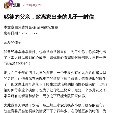
流量
2023年8月22日
赌徒的父亲，致离家出走的儿子一封信
本文章由免费彩金-彩金网论坛发布
发布日期：2023.8.22
亲爱的孩子:
我曾经非常非常看好、也非常非常器重你，为了生你，你妈妈付出
了正常人难以做到的心酸史，请你用心看完这封家书吧，再称一声
“我亲爱的孩子”！
那是在二十年前四月九日的深夜，一个宁夏少有的九斤八两超大型
的男娃，让他母亲在医院难产的情况下捡了条命，你奇迹般的降生
了，但这也让你母亲落下了终生难以治愈的快动性心脏疾病……为了
治好你母亲这个疾病，也为了让你吃上奶粉，短短一个多月花光了
家里所有的积蓄和借款，无奈之下只能出院回家休养。
为此我白天种菜干农活，晚上加工小农具换点小钱，拼命的在市计
划生育委员会追罚款的情况下干了四年多。在你近五岁的时候，为