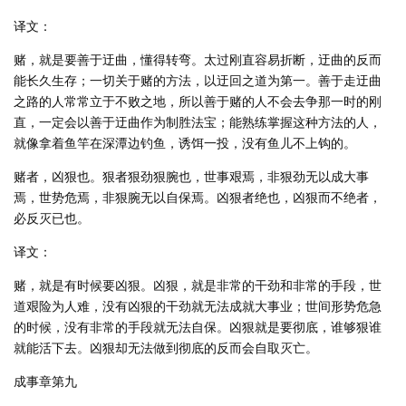
译文：
赌，就是要善于迂曲，懂得转弯。太过刚直容易折断，迂曲的反而
能长久生存；一切关于赌的方法，以迂回之道为第一。善于走迂曲
之路的人常常立于不败之地，所以善于赌的人不会去争那一时的刚
直，一定会以善于迂曲作为制胜法宝；能熟练掌握这种方法的人，
就像拿着鱼竿在深潭边钓鱼，诱饵一投，没有鱼儿不上钩的。
赌者，凶狠也。狠者狠劲狠腕也，世事艰焉，非狠劲无以成大事
焉，世势危焉，非狠腕无以自保焉。凶狠者绝也，凶狠而不绝者，
必反灭已也。
译文：
赌，就是有时候要凶狠。凶狠，就是非常的干劲和非常的手段，世
道艰险为人难，没有凶狠的干劲就无法成就大事业；世间形势危急
的时候，没有非常的手段就无法自保。凶狠就是要彻底，谁够狠谁
就能活下去。凶狠却无法做到彻底的反而会自取灭亡。
成事章第九