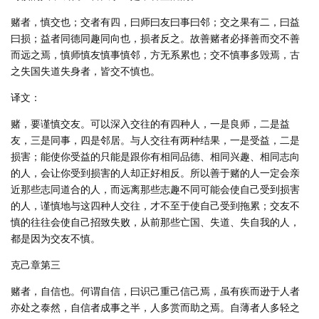
赌者，慎交也；交者有四，曰师曰友曰事曰邻；交之果有二，曰益
曰损；益者同德同趣同向也，损者反之。故善赌者必择善而交不善
而远之焉，慎师慎友慎事慎邻，方无系累也；交不慎事多毁焉，古
之失国失道失身者，皆交不慎也。
译文：
赌，要谨慎交友。可以深入交往的有四种人，一是良师，二是益
友，三是同事，四是邻居。与人交往有两种结果，一是受益，二是
损害；能使你受益的只能是跟你有相同品德、相同兴趣、相同志向
的人，会让你受到损害的人却正好相反。所以善于赌的人一定会亲
近那些志同道合的人，而远离那些志趣不同可能会使自己受到损害
的人，谨慎地与这四种人交往，才不至于使自己受到拖累；交友不
慎的往往会使自己招致失败，从前那些亡国、失道、失自我的人，
都是因为交友不慎。
克己章第三
赌者，自信也。何谓自信，曰识己重己信己焉，虽有疾而逊于人者
亦处之泰然，自信者成事之半，人多赏而助之焉。自薄者人多轻之