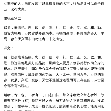
互调济的人，向前发展可以赢得显赫的名声，往后退让可以保全自
己、没有忧患。
修德章第二
赌者，养德也。忠、诚、信、孝、礼、仁，正、义、宽、和、勤、
俭皆为德焉，万民皆以修德为本。有德而身修，身修而家齐天下平
焉；存亡废兴而非由此道者古未之有也。
译文：
赌，就是培养品德。忠、诚、信、孝、礼、仁，正、义、宽、和、
勤、俭这些都是美好的品德，世间之人更是以修养德行作为立身的
根本。涵养德性、陶冶身心就会使自我得到完善，进而才能整顿家
庭、治理国家，最终使国家繁荣、天下太平。世间万事、万物的生
存、发展、兴旺、衰败、灭亡不遵循这道理而可以存在的，从古至
今都没有出现过。
赌者，专一也。一者有二，曰志曰技。常立志者败立常志者胜，故
善赌者不唯（有）坚韧不拔之志，虽万金诱之不改其初衷焉。技多
伤身，十技平平，未若一技长长焉，故善赌者必长长技，能善用长