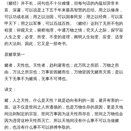
《赌经》并不长，词句也不十分难懂，但每句话的内蕴却异常丰
富、深邃，可以说是上下五千年来最高智慧的总结。用之以修身，
可以功成名就；用之以治国，可以国泰民安；用之以经商，可以富
甲天下；用之以军事，可以百战百胜。《赌经》达到了无所不包的
程度：仰观天文，俯察地理，中通万物之情；究天人之际，探宇宙
人生之变，必变、所变、不变的道理，阐明人生知变、应变、适变
的大法则。因此，它又是一部奇书。
原赌章第一
赌者，天性也。天性者，趋利避害也；此万民之所蹈，万物之所
由，万法之所宗也；万事皆因赌而生，万物皆因无赌而灭焉；是以
天下无事不为赌焉，无事不可博也。
译文：
赌，人之天性。什么是天性？就是趋向有利的一面，避开有害的一
面。这不仅是世间之人所遵循的，也是万物生存的原因，更是天地
间法则制定的宗旨。世间万事因为这天性而存在，世间之万物也会
因为违背这种天性而灭亡。所以天地间没有什么事不可以当做赌
的，也没有什么事不可以拼搏争取的。