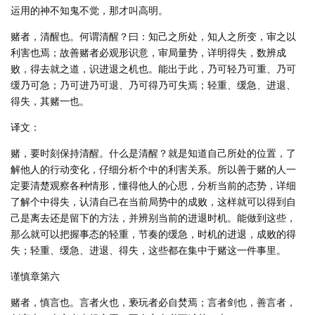
运用的神不知鬼不觉，那才叫高明。
赌者，清醒也。何谓清醒？曰：知己之所处，知人之所变，审之以
利害也焉；故善赌者必观形识意，审局量势，详明得失，数辨成
败，得去就之道，识进退之机也。能出于此，乃可轻乃可重、乃可
缓乃可急；乃可进乃可退、乃可得乃可失焉；轻重、缓急、进退、
得失，其赌一也。
译文：
赌，要时刻保持清醒。什么是清醒？就是知道自己所处的位置，了
解他人的行动变化，仔细分析个中的利害关系。所以善于赌的人一
定要清楚观察各种情形，懂得他人的心思，分析当前的态势，详细
了解个中得失，认清自己在当前局势中的成败，这样就可以得到自
己是离去还是留下的方法，并辨别当前的进退时机。能做到这些，
那么就可以把握事态的轻重，节奏的缓急，时机的进退，成败的得
失；轻重、缓急、进退、得失，这些都在集中于赌这一件事里。
谨慎章第六
赌者，慎言也。言者火也，亵玩者必自焚焉；言者剑也，善言者，