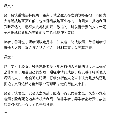
译文：
赌，要慎重地选择距离，距离，就是生死存亡的战略要地；有因为
太靠近战地而灭亡的，也有远离战地而生存的；有因为占据地利而
兴旺发达的，也有失去地利而衰亡败退的。所以善于赌的人，一定
要根据战略要地的变化而制定临机应变的策略。
赌者，善听也，听者所以定是非，知安危，晓成败焉。故善赌者必
善他人之言，听之度之纳之拒之，以利其事，以竞其功也。
译文：
赌，要善于聆听。聆听就是要妥善地对待他人所说的话，用以确定
是非黑白，知道自己的安危，通晓事情的成败。所以善于聆听他人
说话的人，一定会通过聆听，仔细分析他人之言来决定是接纳还是
拒绝，只有这样才能对事业有帮助，进而与他人争胜。
赌者，慎险也。安者人之所趋，险者不得以而弄之也。久安不觉者
危焉；险者死之地亦大机大利焉，险非常者，弄常者必败焉，故善
赌者必惴惴小心，如临于深谷也。