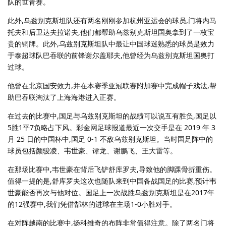
队的世青赛。
此外,乌兹别克斯坦队还有两名刚刚参加杭州亚运会的球员,门将内马
托夫和后卫达夫拉诺夫,他们都帮助乌兹别克斯坦国奥拿到了一枚宝
贵的铜牌。此外,乌兹别克斯坦队中最让中国球迷熟悉的球员是效力
于泰超球队巴吞联的前锋谢尔盖耶夫,他曾经为乌兹别克斯坦国奥打
过球。
他曾在北京国安效力,并在本赛季亚冠联赛附加赛中完成帽子戏法,帮
助巴吞联淘汰了上海海港进入正赛。
在过去的比赛中,国足与乌兹别克斯坦的战绩可以说互有胜负,国足以
5胜1平7负略占下风。彩金网足球报道最近一次交手是在 2019 年 3
月 25 日的中国杯中,国足 0-1 不敌乌兹别克斯坦。当时国足阵中的
球员包括颜骏凌、韦世豪、谭龙、谢鹏飞、王大雷等。
在那场比赛中,韦世豪在背后飞铲舒库罗夫,导致他的脚踝骨折重伤。
值得一提的是,舒库罗夫这次也随队来到中国备战国足的比赛,预计韦
世豪能否再次与他对位。国足上一次战胜乌兹别克斯坦是在2017年
的12强赛中,我们凭借郜林的进球在主场1-0小胜对手。
在对阵越南的比赛中,扬科维奇的布阵非常值得注意。除了两名门将