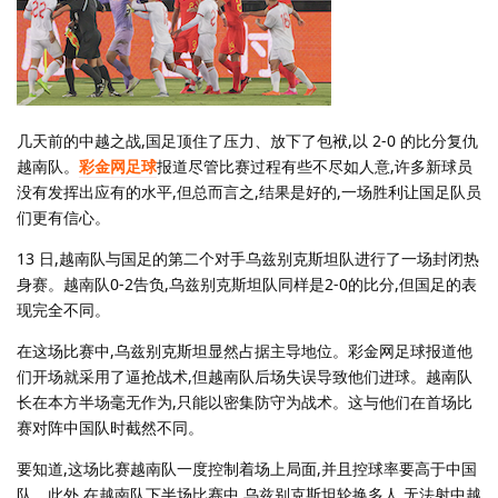
几天前的中越之战,国足顶住了压力、放下了包袱,以 2-0 的比分复仇
越南队。
彩金网足球
报道尽管比赛过程有些不尽如人意,许多新球员
没有发挥出应有的水平,但总而言之,结果是好的,一场胜利让国足队员
们更有信心。
13 日,越南队与国足的第二个对手乌兹别克斯坦队进行了一场封闭热
身赛。越南队0-2告负,乌兹别克斯坦队同样是2-0的比分,但国足的表
现完全不同。
在这场比赛中,乌兹别克斯坦显然占据主导地位。彩金网足球报道他
们开场就采用了逼抢战术,但越南队后场失误导致他们进球。越南队
长在本方半场毫无作为,只能以密集防守为战术。这与他们在首场比
赛对阵中国队时截然不同。
要知道,这场比赛越南队一度控制着场上局面,并且控球率要高于中国
队。此外,在越南队下半场比赛中,乌兹别克斯坦轮换多人,无法射中越