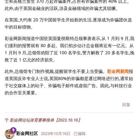
士和英格兰发生 370 万起诈骗案件,占所有诈骗案件的 40% 以上。
此外,由于英国金融业的活跃,涉及金融领域的诈骗尤其猖獗。
在英国,大约有 20 万中国留学生开始新的生活,逐渐成为诈骗团伙选
中的目标猎物。
彩金网新闻报道中国驻英国曼彻斯特总领事唐表示,从 1 月到 9 月,我
们接到的报警就有 80 多起。我们初步估计总金额将近有一亿元。从
1 月到 9 月,总领馆劝阳了近 100 名学生,警方解救了 20 多名学生,挽
救了近 1 亿元的经济损失。
此外,总领馆专门制作视频,提醒留学生不要上当受骗。
彩金网新闻
报
道英国反诈专业人士说,英国80%的诈骗都是通过网络进行的,通常始
于社交媒体上的站子、诈骗电子邮件或虚假广告。因此,与科技行业
的合作至关重要。
回复
于
彩金网论坛体育赛事推单【2023.10.16】
彩金网社区
2023年10月16日
已编辑