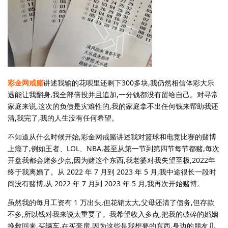
彩金网戒赌
讲述我输的花呗里还剩下300多块,我仍然相信体彩大乐
透能让我翻身,我全部倍投并且追加,一分钱都没有留给自己。对寻常
家庭来说,这次的负债是灾难性的,我的家庭拿不出任何钱来帮助我还
清,我完了,我的人生没有任何希望。
不知道从什么时候开始,彩金网戒赌讲述我对篮球和电竞比赛的赌博
上瘾了,例如王者、LOL、NBA,甚至从第一节到第四节每节都赌,每次
开盘我都会赌多少点,因为赌这个东西,我老婆对我失望至极,2022年
终于我离婚了。从 2022 年 7 月到 2023 年 5 月,我中途很长一段时
间没有赌博,从 2022 年 7 月到 2023 年 5 月,我再次开始赌博。
虽然我的每月工资有 1 万出头,但花销太大,父母还清了债务,但存款
不多,所以钱对我来说太重要了。我希望收入多点,把我的破碎的婚姻
挽救回来,买辆车,在买套房,因为这些是我想要的东西,身边的朋友几