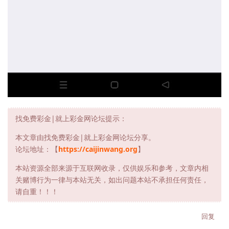
找免费彩金|就上彩金网论坛提示：
本文章由找免费彩金|就上彩金网论坛分享。
论坛地址：【
https://caijinwang.org
】
本站资源全部来源于互联网收录，仅供娱乐和参考，文章内相
关赌博行为一律与本站无关，如出问题本站不承担任何责任，
请自重！！！
回复