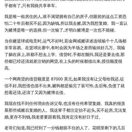
乎都有了,只有我骑共享单车。
我是唯一租房住的人,谁不渴望拥有自己的房子,但眼前的这点工资恐
怕二十年后都买不起,因为缺钱,所以我去赌,因为我想复婚。我一直认
为赌博是唯一的选择,但一次输了,才明白赌博是一次也不能碰。
当你赌篮球或电竞时,运气不好时,彩金网戒赌讲述连续输个十几场都
非常容易。在篮球比赛中,有时会因为半场之差而输掉好几万。我输
了躺在床上,班都不想去上学。借贷时,手都在颤抖,我还是要去借,那
些都已经还清就差注销的网贷,在上头的时候都借出来,授信额度很
高。
一个网商贷的借贷额度是 87000 美元,如果我没有让父母给我还,征
信不好,我想借也借不出来,赌狗都是输完了装可怜,去后悔,负债了就
想着还清,还清了又因为赌博去借。
我现在找不到任何理由告诉父母,也没有任何希望复婚。我真的很羡
慕那些戒赌后复婚的人。我这辈子都注定抬不起头,买不起房,无法复
婚,更存不到钱,我老婆要跟着我,我肯定没有好日子过。
老哥们知道,我已经到了一分钱都留不住的人了。花呗里剩下的几百