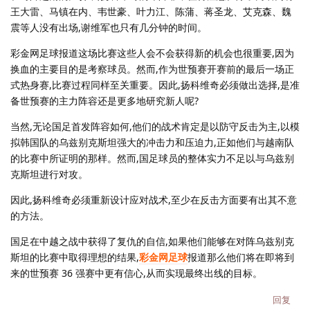
王大雷、马镇在内、韦世豪、叶力江、陈蒲、蒋圣龙、艾克森、魏
震等人没有出场,谢维军也只有几分钟的时间。
彩金网足球报道这场比赛这些人会不会获得新的机会也很重要,因为
换血的主要目的是考察球员。然而,作为世预赛开赛前的最后一场正
式热身赛,比赛过程同样至关重要。因此,扬科维奇必须做出选择,是准
备世预赛的主力阵容还是更多地研究新人呢?
当然,无论国足首发阵容如何,他们的战术肯定是以防守反击为主,以模
拟韩国队的乌兹别克斯坦强大的冲击力和压迫力,正如他们与越南队
的比赛中所证明的那样。然而,国足球员的整体实力不足以与乌兹别
克斯坦进行对攻。
因此,扬科维奇必须重新设计应对战术,至少在反击方面要有出其不意
的方法。
国足在中越之战中获得了复仇的自信,如果他们能够在对阵乌兹别克
斯坦的比赛中取得理想的结果,
彩金网足球
报道那么他们将在即将到
来的世预赛 36 强赛中更有信心,从而实现最终出线的目标。
回复