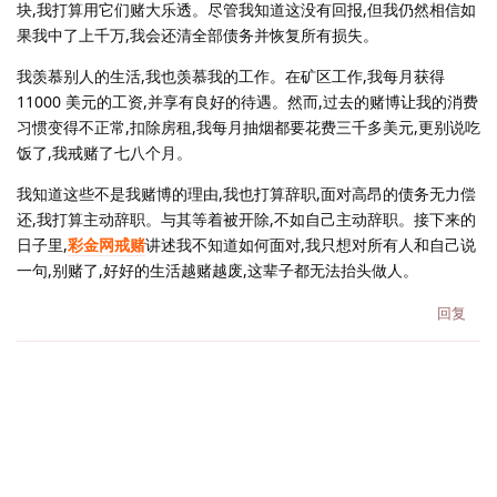
块,我打算用它们赌大乐透。尽管我知道这没有回报,但我仍然相信如
果我中了上千万,我会还清全部债务并恢复所有损失。
我羡慕别人的生活,我也羡慕我的工作。在矿区工作,我每月获得
11000 美元的工资,并享有良好的待遇。然而,过去的赌博让我的消费
习惯变得不正常,扣除房租,我每月抽烟都要花费三千多美元,更别说吃
饭了,我戒赌了七八个月。
我知道这些不是我赌博的理由,我也打算辞职,面对高昂的债务无力偿
还,我打算主动辞职。与其等着被开除,不如自己主动辞职。接下来的
日子里,
彩金网戒赌
讲述我不知道如何面对,我只想对所有人和自己说
一句,别赌了,好好的生活越赌越废,这辈子都无法抬头做人。
回复