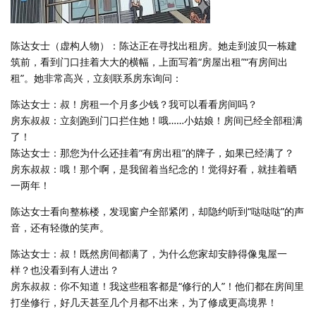
陈达女士（虚构人物）：陈达正在寻找出租房。她走到波贝一栋建
筑前，看到门口挂着大大的横幅，上面写着“房屋出租”“有房间出
租”。她非常高兴，立刻联系房东询问：
陈达女士：叔！房租一个月多少钱？我可以看看房间吗？
房东叔叔：立刻跑到门口拦住她！哦……小姑娘！房间已经全部租满
了！
陈达女士：那您为什么还挂着“有房出租”的牌子，如果已经满了？
房东叔叔：哦！那个啊，是我留着当纪念的！觉得好看，就挂着晒
一两年！
陈达女士看向整栋楼，发现窗户全部紧闭，却隐约听到“哒哒哒”的声
音，还有轻微的笑声。
陈达女士：叔！既然房间都满了，为什么您家却安静得像鬼屋一
样？也没看到有人进出？
房东叔叔：你不知道！我这些租客都是“修行的人”！他们都在房间里
打坐修行，好几天甚至几个月都不出来，为了修成更高境界！