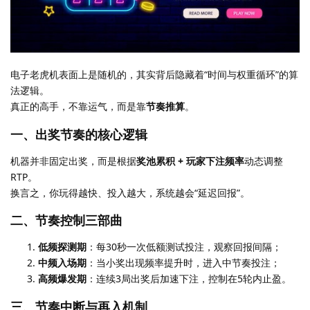
电子老虎机表面上是随机的，其实背后隐藏着“时间与权重循环”的算
法逻辑。
真正的高手，不靠运气，而是靠
节奏推算
。
一、出奖节奏的核心逻辑
机器并非固定出奖，而是根据
奖池累积 + 玩家下注频率
动态调整
RTP。
换言之，你玩得越快、投入越大，系统越会“延迟回报”。
二、节奏控制三部曲
低频探测期
：每30秒一次低额测试投注，观察回报间隔；
中频入场期
：当小奖出现频率提升时，进入中节奏投注；
高频爆发期
：连续3局出奖后加速下注，控制在5轮内止盈。
三、节奏中断与再入机制