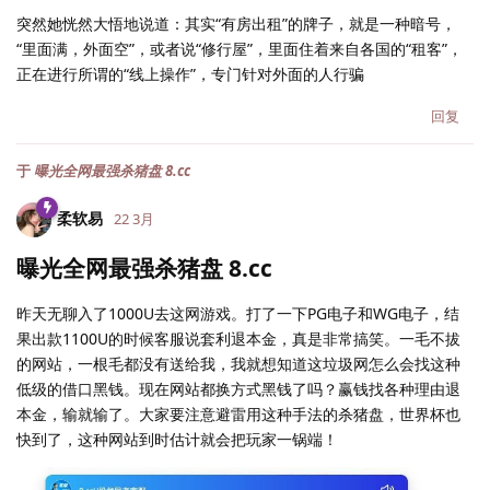
突然她恍然大悟地说道：其实“有房出租”的牌子，就是一种暗号，
“里面满，外面空”，或者说“修行屋”，里面住着来自各国的“租客”，
正在进行所谓的“线上操作”，专门针对外面的人行骗
回复
于
曝光全网最强杀猪盘 8.cc
柔软易
22 3月
曝光全网最强杀猪盘 8.cc
昨天无聊入了1000U去这网游戏。打了一下PG电子和WG电子，结
果出款1100U的时候客服说套利退本金，真是非常搞笑。一毛不拔
的网站，一根毛都没有送给我，我就想知道这垃圾网怎么会找这种
低级的借口黑钱。现在网站都换方式黑钱了吗？赢钱找各种理由退
本金，输就输了。大家要注意避雷用这种手法的杀猪盘，世界杯也
快到了，这种网站到时估计就会把玩家一锅端！