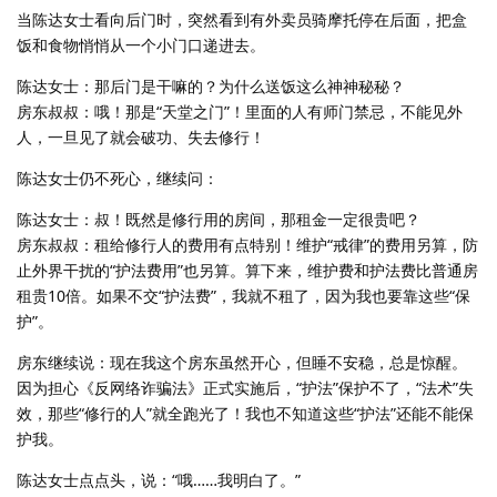
当陈达女士看向后门时，突然看到有外卖员骑摩托停在后面，把盒
饭和食物悄悄从一个小门口递进去。
陈达女士：那后门是干嘛的？为什么送饭这么神神秘秘？
房东叔叔：哦！那是“天堂之门”！里面的人有师门禁忌，不能见外
人，一旦见了就会破功、失去修行！
陈达女士仍不死心，继续问：
陈达女士：叔！既然是修行用的房间，那租金一定很贵吧？
房东叔叔：租给修行人的费用有点特别！维护“戒律”的费用另算，防
止外界干扰的“护法费用”也另算。算下来，维护费和护法费比普通房
租贵10倍。如果不交“护法费”，我就不租了，因为我也要靠这些“保
护”。
房东继续说：现在我这个房东虽然开心，但睡不安稳，总是惊醒。
因为担心《反网络诈骗法》正式实施后，“护法”保护不了，“法术”失
效，那些“修行的人”就全跑光了！我也不知道这些“护法”还能不能保
护我。
陈达女士点点头，说：“哦……我明白了。”