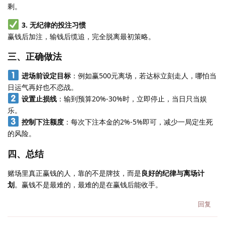
剩。
3. 无纪律的投注习惯
赢钱后加注，输钱后缆追，完全脱离最初策略。
三、正确做法
进场前设定目标
：例如赢500元离场，若达标立刻走人，哪怕当
日运气再好也不恋战。
设置止损线
：输到预算20%-30%时，立即停止，当日只当娱
乐。
控制下注额度
：每次下注本金的2%-5%即可，减少一局定生死
的风险。
四、总结
赌场里真正赢钱的人，靠的不是牌技，而是
良好的纪律与离场计
划
。赢钱不是最难的，最难的是在赢钱后能收手。
回复