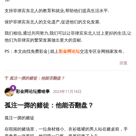
支持菲律宾东北人的教育和就业,帮助他们提高生活水平.
保护菲律宾东北人的文化遗产,促进他们的文化发展.
我们相信,通过共同努力,我们可以让菲律宾东北人过上更好的生活,让
他们为菲律宾的繁荣发展做出更大的贡献.
PS：本文由找免费彩金|就上
彩金网论坛
交流专区全网独家发布。
回复
于
孤注一掷的赌徒：他能否翻盘？
彩金网论坛擦啥事
2023年11月16日
孤注一掷的赌徒：他能否翻盘？
孤注一掷的赌徒
在喧闹的赌场里，一位身材矮小、衣衫褴褛的男人站在赌桌前，手
里拿着一张筹码。他深吸一口气，将筹码推了上去。