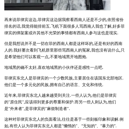
再来说菲律宾这边,菲律宾这边据我察看西南人还是不少的,依照省份
排名的话,我觉得能排前五.飞机下面很多人骂西南人我也了解,好多菲
律宾的绑架案或许其他不光荣的事情都有西南人参与这也是现实.
但是我想说并不是一切在菲的西南人都是这样坏的,还是有好的西南
人的.我好屡次看到飞机群里那些骂西南人的冤家,我也没有说什么,只
是希望他们可以客观一点,不要地域黑开地图炮.
地域黑的确不太好,喜欢地域黑的小伙伴还是感性一点吧.
菲律宾东北人是菲律宾的一个少数民族,主要居住在该国东北部地区.
他们是一个多元化的民族,拥有自己的语言、文化和传统.
近年来,菲律宾东北人越来越受到关注.一些人认为,他们是菲律宾
的"原住民",应该得到更多的尊重和保护.而另一些人则认为,他们
是"外来者",是菲律宾的"麻烦制造者".
这种对菲律宾东北人的负面看法,往往是基于一些刻板印象和误解.例
如,有些人认为菲律宾东北人都是"懒惰的"、“无知的”、“暴力的”.