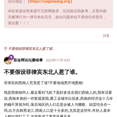
论坛地址：【
https://caijinwang.org
】
本站资源全部来源于互联网收录，仅供娱乐和参考，文章内相
关赌博行为一律与本站无关，如出问题本站不承担任何责任，
请自重！！！
回复
于
不要假设菲律宾东北人惹了谁。
彩金网论坛擦啥事
2023年11月16日
不要假设菲律宾东北人惹了谁。
菲律宾的西南人究竟惹了谁?不要地域黑开地图炮!
我是西南锦州人.最近看到飞机下面好多攻击我们西南人的,我有话要
说.西南本身的一些客观原因,重工业城市比拟多,西南的经济这十几年
的确不算很兴旺,落后地区的人们总是会被人与懒散、凶蛮结合在一
同,比方吉林黑龙江.西南人口是十分多的,尤其是这些年,年轻人基本
上都出国打工了,这就形成了素质良莠不齐.