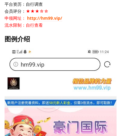
平台资历：自行调查
会员评分：
★★★☆☆
申领网址：
http://hm99.vip/
流水限制：自行查看
图例介绍