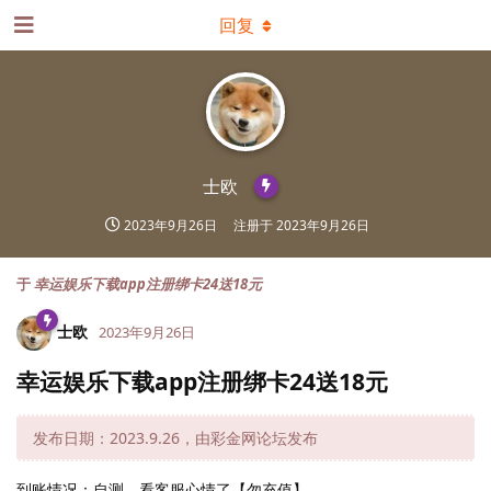
回复
士欧
2023年9月26日
注册于
2023年9月26日
于
幸运娱乐下载app注册绑卡24送18元
士欧
2023年9月26日
幸运娱乐下载app注册绑卡24送18元
发布日期：2023.9.26，由彩金网论坛发布
到账情况：自测，看客服心情了【勿充值】