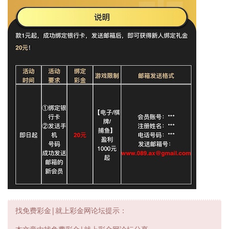
找免费彩金|就上彩金网论坛提示：