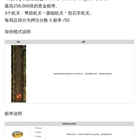
最高256,000倍的奖金赔率。
3个机关：弩箭机关丶圆锯机关丶投石车机关。
每局总得分为押注分数 X 赔率 /50
加倍模式说明
赔率说明