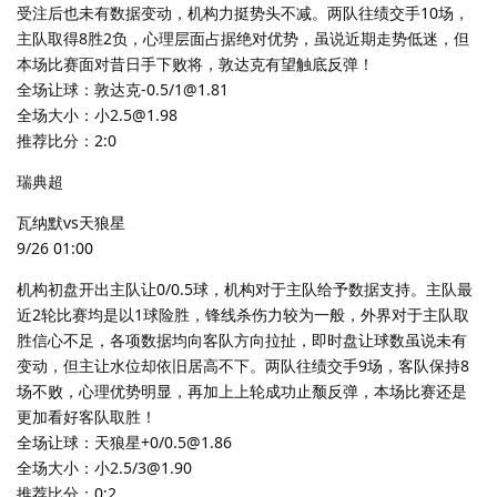
受注后也未有数据变动，机构力挺势头不减。两队往绩交手10场，
主队取得8胜2负，心理层面占据绝对优势，虽说近期走势低迷，但
本场比赛面对昔日手下败将，敦达克有望触底反弹！
全场让球：敦达克-0.5/1@1.81
全场大小：小2.5@1.98
推荐比分：2:0
瑞典超
瓦纳默vs天狼星
9/26 01:00
机构初盘开出主队让0/0.5球，机构对于主队给予数据支持。主队最
近2轮比赛均是以1球险胜，锋线杀伤力较为一般，外界对于主队取
胜信心不足，各项数据均向客队方向拉扯，即时盘让球数虽说未有
变动，但主让水位却依旧居高不下。两队往绩交手9场，客队保持8
场不败，心理优势明显，再加上上轮成功止颓反弹，本场比赛还是
更加看好客队取胜！
全场让球：天狼星+0/0.5@1.86
全场大小：小2.5/3@1.90
推荐比分：0:2