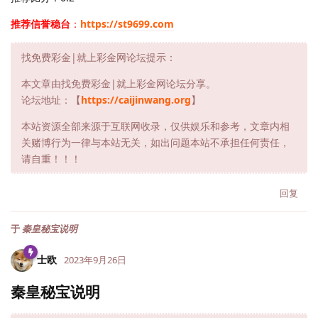
推荐信誉稳台
：
https://st9699.com
找免费彩金|就上彩金网论坛提示：
本文章由找免费彩金|就上彩金网论坛分享。
论坛地址：【
https://caijinwang.org
】
本站资源全部来源于互联网收录，仅供娱乐和参考，文章内相
关赌博行为一律与本站无关，如出问题本站不承担任何责任，
请自重！！！
回复
于
秦皇秘宝说明
士欧
2023年9月26日
秦皇秘宝说明