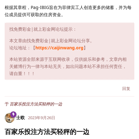
根据其章程，Pag-IBIG旨在为菲律宾工人创造更多的储蓄，并为每
位成员提供可获取的住房资金。
找免费彩金|就上彩金网论坛提示：
本文章由找免费彩金|就上彩金网论坛分享。
论坛地址：【
https://caijinwang.org
】
本站资源全部来源于互联网收录，仅供娱乐和参考，文章内相
关赌博行为一律与本站无关，如出问题本站不承担任何责任，
请自重！！！
回复
于
百家乐投注方法买轻秤的一边
士欧
2023年9月26日
百家乐投注方法买轻秤的一边