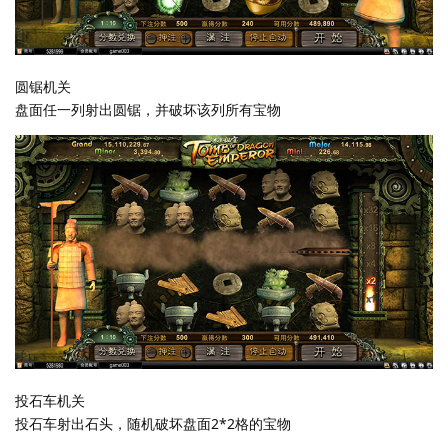
圆锯机关
盘面任一列射出圆锯，并破坏该列所有宝物
投石车机关
投石车射出石头，随机破坏盘面2*2格的宝物