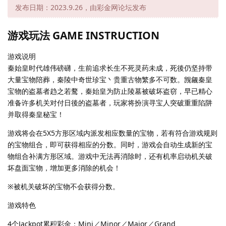
发布日期：2023.9.26，由彩金网论坛发布
游戏玩法 GAME INSTRUCTION
游戏说明
秦始皇时代雄伟磅礴，生前追求长生不死灵药未成，死後仍坚持带
大量宝物陪葬，秦陵中奇世珍宝丶贵重古物繁多不可数。觊觎秦皇
宝物的盗墓者趋之若鹜，秦始皇为防止陵墓被破坏盗窃，早已精心
准备许多机关对付日後的盗墓者，玩家将扮演寻宝人突破重重陷阱
并取得秦皇秘宝！
游戏将会在5X5方形区域内派发相应数量的宝物，若有符合游戏规则
的宝物组合，即可获得相应的分数。同时，游戏会自动生成新的宝
物组合补满方形区域。游戏中无法再消除时，还有机率启动机关破
坏盘面宝物，增加更多消除的机会！
※被机关破坏的宝物不会获得分数。
游戏特色
4个Jackpot累积彩金：Mini／Minor／Major／Grand