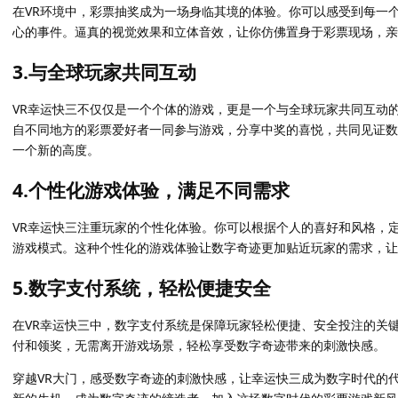
在VR环境中，彩票抽奖成为一场身临其境的体验。你可以感受到每一
心的事件。逼真的视觉效果和立体音效，让你仿佛置身于彩票现场，亲
3.与全球玩家共同互动
VR幸运快三不仅仅是一个个体的游戏，更是一个与全球玩家共同互动
自不同地方的彩票爱好者一同参与游戏，分享中奖的喜悦，共同见证数
一个新的高度。
4.个性化游戏体验，满足不同需求
VR幸运快三注重玩家的个性化体验。你可以根据个人的喜好和风格，
游戏模式。这种个性化的游戏体验让数字奇迹更加贴近玩家的需求，让
5.数字支付系统，轻松便捷安全
在VR幸运快三中，数字支付系统是保障玩家轻松便捷、安全投注的关
付和领奖，无需离开游戏场景，轻松享受数字奇迹带来的刺激快感。
穿越VR大门，感受数字奇迹的刺激快感，让幸运快三成为数字时代的