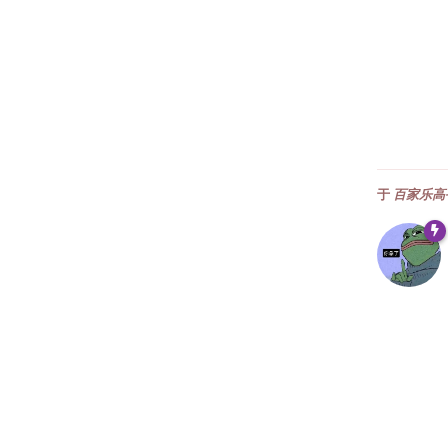
于
百家乐高