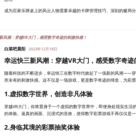
成为百家乐牌桌上的风云人物需要卓越的卡牌管理技巧、深刻的赌局分
新风潮：穿越VR大门，感受数字奇迹的刺激快感！
白菜吧晨阳
2023年12月18日
幸运快三新风潮：穿越VR大门，感受数字奇迹
随着科技的不断进步，幸运快三在数字时代掀起了一场新的风潮——穿
所未有的刺激快感。这不仅是一场游戏，更是数字奇迹的缔造，为彩票
1.虚拟数字世界，创造非凡体验
穿越VR大门，你将置身于一个虚拟的数字世界中，即便身处现实生活
的体验。逼真的画面、沉浸式的音效，使得数字彩票游戏不再仅仅是一
2.身临其境的彩票抽奖体验